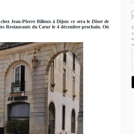
l
 chez Jean-PIerre Billoux à Dijon: ce sera le
Dîner de
 des Restaurants du Cœur le 4 décembre prochain. Où
E
c
r
t