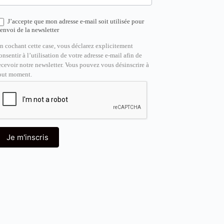
J’accepte que mon adresse e-mail soit utilisée pour
’envoi de la newsletter
n cochant cette case, vous déclarez explicitement
onsentir à l’utilisation de votre adresse e-mail afin de
ecevoir notre newsletter. Vous pouvez vous désinscrire à
out moment.
Je m'inscris