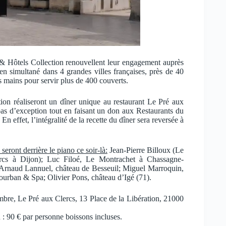
 & Hôtels Collection renouvellent leur engagement auprès
n simultané dans 4 grandes villes françaises, près de 40
rs mains pour servir plus de 400 couverts.
on réaliseront un dîner unique au restaurant Le Pré aux
pas d’exception tout en faisant un don aux Restaurants du
 effet, l’intégralité de la recette du dîner sera reversée à
seront derrière le piano ce soir-là:
Jean-Pierre Billoux (Le
rcs à Dijon); Luc Filoé, Le Montrachet à Chassagne-
Arnaud Lannuel, château de Besseuil; Miguel Marroquin,
ourban & Spa; Olivier Pons, château d’Igé (71).
mbre, Le Pré aux Clercs, 13 Place de la Libération, 21000
: 90 € par personne boissons incluses.