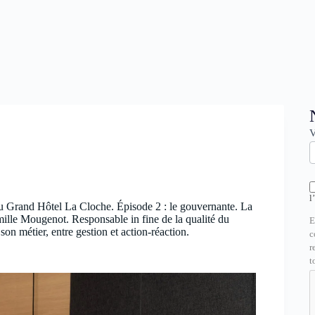
N
V
l
 du Grand Hôtel La Cloche. Épisode 2 : le gouvernante. La
ille Mougenot. Responsable in fine de la qualité du
E
on métier, entre gestion et action-réaction.
c
r
t