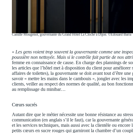
Camille Mougenot, gouvernante du Grand Hôtel La Cloche à Dijon. ©Édouard Barra
«
Les gens voient trop souvent la gouvernante comme une inspect
poussière non nettoyée. Mais si le contrôle fait partie de nos att
femme en connaissance de cause. En charge des plannings de son
les articles que l’hôtel met à disposition du client pour améliorer
affaires de toilettes), la gouvernante se doit avant tout d’être une
savoir « mettre les mains dans le cambouis », jongler avec les i
clients, veiller au respect des normes de qualité, au bon fonction
au remplissage du minibar…
Cœurs sucrés
Autant dire que le métier nécessite une bonne résistance au stress
communication (en anglais s’il le faut), car la gouvernante généra
et les services techniques, mais aussi avec la clientèle ou encore 
petits cœurs en sucre rouges qui garniront la chambre d’un coup