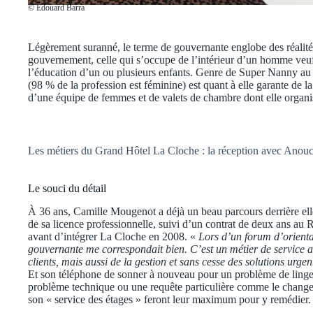
© Édouard Barra
Légèrement suranné, le terme de gouvernante englobe des réalités b
gouvernement, celle qui s’occupe de l’intérieur d’un homme veuf o
l’éducation d’un ou plusieurs enfants. Genre de Super Nanny au s
(98 % de la profession est féminine) est quant à elle garante de la
d’une équipe de femmes et de valets de chambre dont elle organise,
Les métiers du Grand Hôtel La Cloche : la réception avec Anou
Le souci du détail
À 36 ans, Camille Mougenot a déjà un beau parcours derrière elle
de sa licence professionnelle, suivi d’un contrat de deux ans au
avant d’intégrer La Cloche en 2008. «
Lors d’un forum d’orienta
gouvernante me correspondait bien. C’est un métier de service av
clients, mais aussi de la gestion et sans cesse des solutions urgen
Et son téléphone de sonner à nouveau pour un problème de linge
problème technique ou une requête particulière comme le changem
son « service des étages » feront leur maximum pour y remédier.