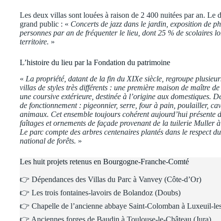
Les deux villas sont louées à raison de 2 400 nuitées par an. Le 
grand public : «
Concerts de jazz dans le jardin, exposition de p
personnes par an de fréquenter le lieu, dont 25 % de scolaires l
territoire.
»
L’histoire du lieu par la Fondation du patrimoine
«
La propriété, datant de la fin du XIXe siècle, regroupe plusieu
villas de styles très différents : une première maison de maître 
une coursive extérieure, destinée à l’origine aux domestiques. 
de fonctionnement : pigeonnier, serre, four à pain, poulailler, cav
animaux. Cet ensemble toujours cohérent aujourd’hui présente 
faîtages et ornements de façade provenant de la tuilerie Muller à
Le parc compte des arbres centenaires plantés dans le respect du
national de forêts.
»
Les huit projets retenus en Bourgogne-Franche-Comté
👉 Dépendances des Villas du Parc à Vanvey (Côte-d’Or)
👉 Les trois fontaines-lavoirs de Bolandoz (Doubs)
👉 Chapelle de l’ancienne abbaye Saint-Colomban à Luxeuil-le
👉 Anciennes forges de Baudin à Toulouse-le-Château (Jura)