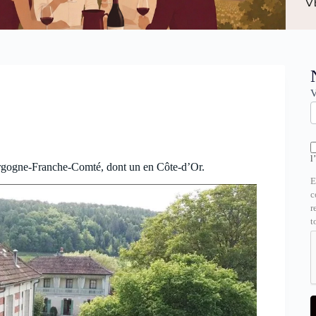
N
V
l
ourgogne-Franche-Comté, dont un en Côte-d’Or.
E
c
r
t