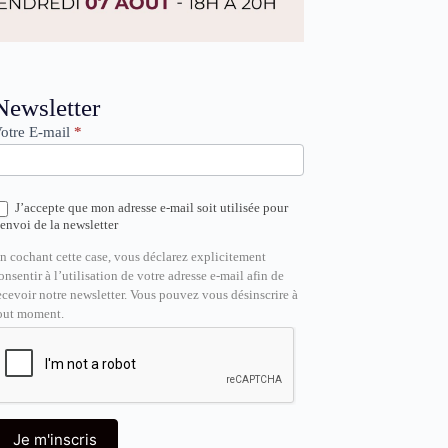
ewsletter
Newsletter
otre E-mail
*
J’accepte que mon adresse e-mail soit utilisée pour
’envoi de la newsletter
n cochant cette case, vous déclarez explicitement
onsentir à l’utilisation de votre adresse e-mail afin de
ecevoir notre newsletter. Vous pouvez vous désinscrire à
out moment.
Je m'inscris