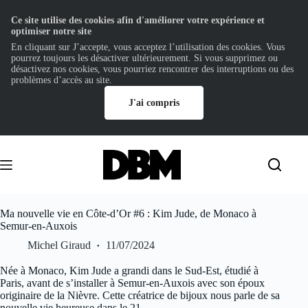
Ce site utilise des cookies afin d'améliorer votre expérience et
optimiser notre site
En cliquant sur J’accepte, vous acceptez l’utilisation des cookies. Vous
pourrez toujours les désactiver ultérieurement. Si vous supprimez ou
désactivez nos cookies, vous pourriez rencontrer des interruptions ou des
problèmes d’accès au site.
J'ai compris
Passer
au
contenu
Ma nouvelle vie en Côte-d’Or #6 : Kim Jude, de Monaco à
Semur-en-Auxois
Michel Giraud
11/07/2024
Née à Monaco, Kim Jude a grandi dans le Sud-Est, étudié à
Paris, avant de s’installer à Semur-en-Auxois avec son époux
originaire de la Nièvre. Cette créatrice de bijoux nous parle de sa
nouvelle vie heureuse dans le 21.