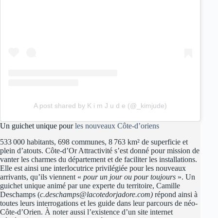
A post shared by K i m J u d e (@_kimjude)
Un guichet unique pour
les nouveaux Côte-d’oriens
533 000 habitants, 698 communes, 8 763 km² de superficie et
plein d’atouts. Côte-d’Or Attractivité s’est donné pour mission de
vanter les charmes du département et de faciliter les installations.
Elle est ainsi une interlocutrice privilégiée pour les nouveaux
arrivants, qu’ils viennent «
pour un jour ou pour toujours
». Un
guichet unique animé par une experte du territoire, Camille
Deschamps (
c.deschamps@lacotedorjadore.com
)
répond ainsi à
toutes leurs interrogations et les guide dans leur parcours de néo-
Côte-d’Orien. À noter aussi l’existence d’un site internet