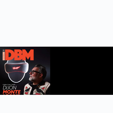
DBM n°112
été 2026
Feuilleter le magazine