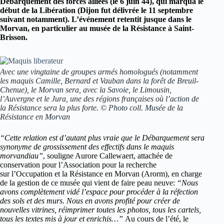
Débarquement des forces alliées (le 6 juin 44), qui marqua le
début de la Libération (Dijon fut délivrée le 11 septembre
suivant notamment). L’événement retentit jusque dans le
Morvan, en particulier au musée de la Résistance à Saint-
Brisson.
Avec une vingtaine de groupes armés homologués (notamment
les maquis Camille, Bernard et Vauban dans la forêt de Breuil-
Chenue), le Morvan sera, avec la Savoie, le Limousin,
l’Auvergne et le Jura, une des régions françaises où l’action de
la Résistance sera la plus forte. © Photo coll. Musée de la
Résistance en Morvan
“Cette relation est d’autant
plus vraie que le Débarquement sera
synonyme de grossissement des effectifs dans le maquis
morvandiau”
, souligne Aurore Callewaert, attachée de
conservation pour l’Association pour la recherche
sur l’Occupation et la Résistance en Morvan (Arorm), en charge
de la gestion de ce musée qui vient de faire peau neuve:
“No
us
avons complètement vidé l’espace pour procéder à la réfection
des sols et des murs. Nous en avons profité pour créer de
nouvelles vitrines, réimprimer toutes les photos, tous les cartels,
tous les textes mis à jour et enrichis…”
Au cours de l’été, le