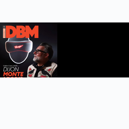
DBM n°112
été 2026
Feuilleter le magazine