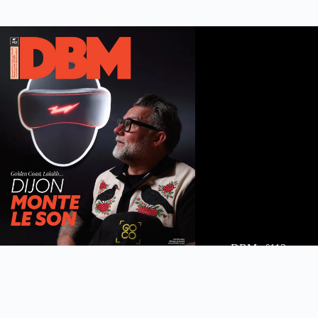
DBM n°112
été 2026
Feuilleter le maga