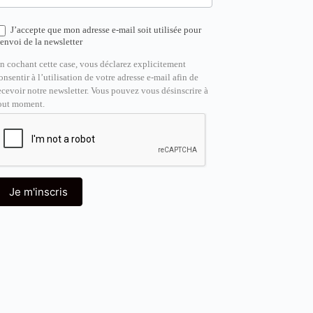
J’accepte que mon adresse e-mail soit utilisée pour
’envoi de la newsletter
n cochant cette case, vous déclarez explicitement
onsentir à l’utilisation de votre adresse e-mail afin de
ecevoir notre newsletter. Vous pouvez vous désinscrire à
out moment.
Je m'inscris