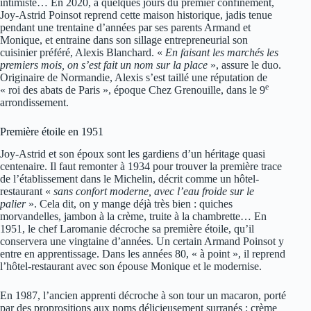
intimiste… En 2020, à quelques jours du premier confinement,
Joy-Astrid Poinsot reprend cette maison historique, jadis tenue
pendant une trentaine d’années par ses parents Armand et
Monique, et entraine dans son sillage entrepreneurial son
cuisinier préféré, Alexis Blanchard. «
En faisant les marchés les
premiers mois, on s’est fait un nom sur la place
», assure le duo.
Originaire de Normandie, Alexis s’est taillé une réputation de
e
« roi des abats de Paris », époque Chez Grenouille, dans le 9
arrondissement.
Première étoile en 1951
Joy-Astrid et son époux sont les gardiens d’un héritage quasi
centenaire. Il faut remonter à 1934 pour trouver la première trace
de l’établissement dans le Michelin, décrit comme un hôtel-
restaurant «
sans confort moderne, avec l’eau froide sur le
palier
». Cela dit, on y mange déjà très bien : quiches
morvandelles, jambon à la crème, truite à la chambrette… En
1951, le chef Laromanie décroche sa première étoile, qu’il
conservera une vingtaine d’années. Un certain Armand Poinsot y
entre en apprentissage. Dans les années 80, « à point », il reprend
l’hôtel-restaurant avec son épouse Monique et le modernise.
En 1987, l’ancien apprenti décroche à son tour un macaron, porté
par des proprositions aux noms délicieusement surranés : crème