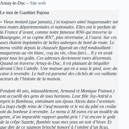
Arnay-le-Duc –
Site web
Le mot de Gauthier Pajona
«
Vieux motard (que jamais), j’ai toujours aimé baguenauder sur
nos routes départementales et nationales. Elles ont le parfum de
la France d’avant, comme notre fameuse RN6 qui traverse la
Bourgogne, et sa copine RN7, plus nivernaise, à l’ouest. Sur ces
axes étaient implantées de belles auberges de bord de route. Le
menu visible depuis la chaussée figurait un chef rondouillard :
maquereau au vin blanc, coq au vin, chou farci… Il y en avait
pour tous les goûts. Ces adresses deviennent rares désormais.
Quand on traverse Arnay-le-Duc, il est plaisant de béquiller
devant Chez Camille. Une maison qui en a sous le pied, avec du
cœur à revendre. Le hall est parsemé des clichés de ces vaillants
acteurs de l’histoire de la maison.
Pendant 40 ans, inlassablement, Armand et Monique Poinsot y
ont accueilli des gens de tous horizons. Leur fille Joy-Astrid a
repris le flambeau, entrainant son époux Alexis dans l’aventure.
La (top) cheffe reine de l’œuf meurette et le roi du pâté en croûte
ont du bonheur à revendre. Le menu à 38 euros est un modèle du
genre, d’un imparable rapport qualité-prix ! J’ai encore le goût
de la crêpe Suzette, flambée sous mes yeux un soir d’hiver. Et
que dire de ce saumon brioché honoré à l’ombre d’un ficus.