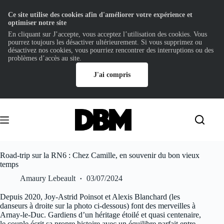
Ce site utilise des cookies afin d'améliorer votre expérience et
optimiser notre site
En cliquant sur J’accepte, vous acceptez l’utilisation des cookies. Vous
pourrez toujours les désactiver ultérieurement. Si vous supprimez ou
désactivez nos cookies, vous pourriez rencontrer des interruptions ou des
problèmes d’accès au site.
J'ai compris
Passer
au
contenu
Road-trip sur la RN6 : Chez Camille, en souvenir du bon vieux
temps
Amaury Lebeault
03/07/2024
Depuis 2020, Joy-Astrid Poinsot et Alexis Blanchard (les
danseurs à droite sur la photo ci-dessous) font des merveilles à
Arnay-le-Duc. Gardiens d’un héritage étoilé et quasi centenaire,
le couple écrit sa propre histoire avec un équilibre parfait entre