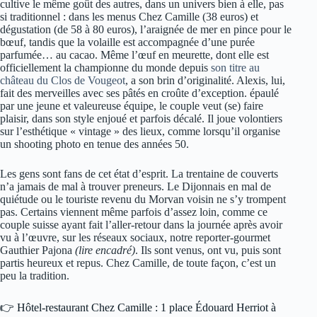
cultive le même goût des autres, dans un univers bien à elle, pas
si traditionnel : dans les menus Chez Camille (38 euros) et
dégustation (de 58 à 80 euros), l’araignée de mer en pince pour le
bœuf, tandis que la volaille est accompagnée d’une purée
parfumée… au cacao. Même l’œuf en meurette, dont elle est
officiellement la championne du monde depuis
son titre au
château du Clos de Vougeot
, a son brin d’originalité. Alexis, lui,
fait des merveilles avec ses pâtés en croûte d’exception. épaulé
par une jeune et valeureuse équipe, le couple veut (se) faire
plaisir, dans son style enjoué et parfois décalé. Il joue volontiers
sur l’esthétique « vintage » des lieux, comme lorsqu’il organise
un shooting photo en tenue des années 50.
Les gens sont fans de cet état d’esprit. La trentaine de couverts
n’a jamais de mal à trouver preneurs. Le Dijonnais en mal de
quiétude ou le touriste revenu du Morvan voisin ne s’y trompent
pas. Certains viennent même parfois d’assez loin, comme ce
couple suisse ayant fait l’aller-retour dans la journée après avoir
vu à l’œuvre, sur les réseaux sociaux, notre reporter-gourmet
Gauthier Pajona
(lire encadré)
. Ils sont venus, ont vu, puis sont
partis heureux et repus. Chez Camille, de toute façon, c’est un
peu la tradition.
👉 Hôtel-restaurant Chez Camille : 1 place Édouard Herriot à