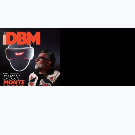
DBM n°112
été 2026
Feuilleter le magazine