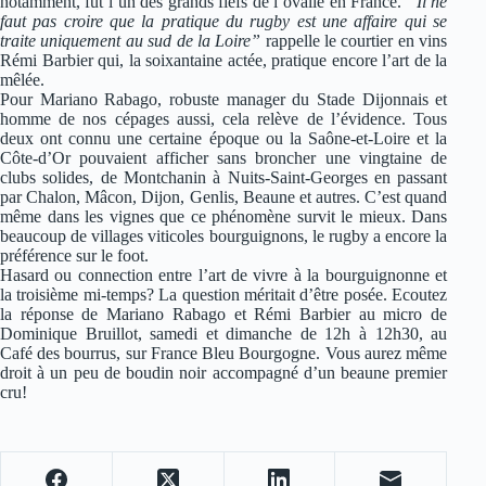
notamment, fut l’un des grands fiefs de l’ovalie en France.
“Il ne
faut pas croire que la pratique du rugby est une affaire qui se
traite uniquement au sud de la Loire”
rappelle le courtier en vins
Rémi Barbier qui, la soixantaine actée, pratique encore l’art de la
mêlée.
Pour Mariano Rabago, robuste manager du Stade Dijonnais et
homme de nos cépages aussi, cela relève de l’évidence. Tous
deux ont connu une certaine époque ou la Saône-et-Loire et la
Côte-d’Or pouvaient afficher sans broncher une vingtaine de
clubs solides, de Montchanin à Nuits-Saint-Georges en passant
par Chalon, Mâcon, Dijon, Genlis, Beaune et autres. C’est quand
même dans les vignes que ce phénomène survit le mieux. Dans
beaucoup de villages viticoles bourguignons, le rugby a encore la
préférence sur le foot.
Hasard ou connection entre l’art de vivre à la bourguignonne et
la troisième mi-temps? La question méritait d’être posée. Ecoutez
la réponse de Mariano Rabago et Rémi Barbier au micro de
Dominique Bruillot, samedi et dimanche de 12h à 12h30, au
Café des bourrus, sur France Bleu Bourgogne. Vous aurez même
droit à un peu de boudin noir accompagné d’un beaune premier
cru!