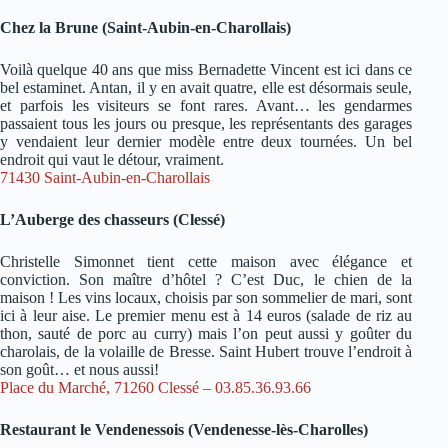
Chez la Brune (Saint-Aubin-en-Charollais)
Voilà quelque 40 ans que miss Bernadette Vincent est ici dans ce
bel estaminet. Antan, il y en avait quatre, elle est désormais seule,
et parfois les visiteurs se font rares. Avant… les gendarmes
passaient tous les jours ou presque, les représentants des garages
y vendaient leur dernier modèle entre deux tournées. Un bel
endroit qui vaut le détour, vraiment.
71430 Saint-Aubin-en-Charollais
L’Auberge des chasseurs (Clessé)
Christelle Simonnet tient cette maison avec élégance et
conviction. Son maître d’hôtel ? C’est Duc, le chien de la
maison ! Les vins locaux, choisis par son sommelier de mari, sont
ici à leur aise. Le premier menu est à 14 euros (salade de riz au
thon, sauté de porc au curry) mais l’on peut aussi y goûter du
charolais, de la volaille de Bresse. Saint Hubert trouve l’endroit à
son goût… et nous aussi!
Place du Marché, 71260 Clessé – 03.85.36.93.66
Restaurant le Vendenessois (Vendenesse-lès-Charolles)