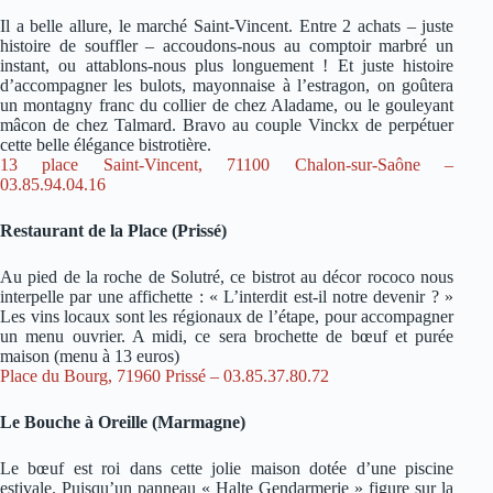
Il a belle allure, le marché Saint-Vincent. Entre 2 achats – juste
histoire de souffler – accoudons-nous au comptoir marbré un
instant, ou attablons-nous plus longuement ! Et juste histoire
d’accompagner les bulots, mayonnaise à l’estragon, on goûtera
un montagny franc du collier de chez Aladame, ou le gouleyant
mâcon de chez Talmard. Bravo au couple Vinckx de perpétuer
cette belle élégance bistrotière.
13 place Saint-Vincent, 71100 Chalon-sur-Saône –
03.85.94.04.16
Restaurant de la Place (Prissé)
Au pied de la roche de Solutré, ce bistrot au décor rococo nous
interpelle par une affichette : « L’interdit est-il notre devenir ? »
Les vins locaux sont les régionaux de l’étape, pour accompagner
un menu ouvrier. A midi, ce sera brochette de bœuf et purée
maison (menu à 13 euros)
Place du Bourg, 71960 Prissé – 03.85.37.80.72
Le Bouche à Oreille (Marmagne)
Le bœuf est roi dans cette jolie maison dotée d’une piscine
estivale. Puisqu’un panneau « Halte Gendarmerie » figure sur la