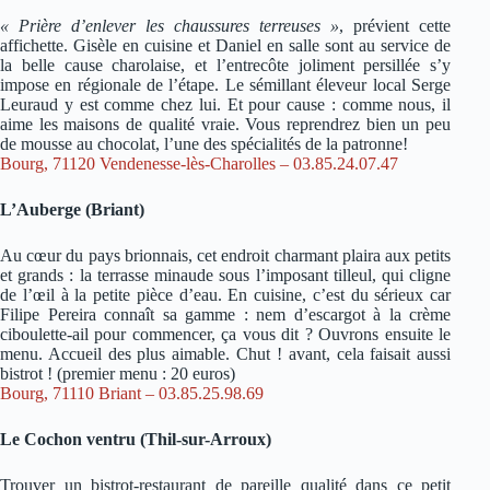
« Prière d’enlever les chaussures terreuses »
, prévient cette
affichette. Gisèle en cuisine et Daniel en salle sont au service de
la belle cause charolaise, et l’entrecôte joliment persillée s’y
impose en régionale de l’étape. Le sémillant éleveur local Serge
Leuraud y est comme chez lui. Et pour cause : comme nous, il
aime les maisons de qualité vraie. Vous reprendrez bien un peu
de mousse au chocolat, l’une des spécialités de la patronne!
Bourg, 71120 Vendenesse-lès-Charolles – 03.85.24.07.47
L’Auberge (Briant)
Au cœur du pays brionnais, cet endroit charmant plaira aux petits
et grands : la terrasse minaude sous l’imposant tilleul, qui cligne
de l’œil à la petite pièce d’eau. En cuisine, c’est du sérieux car
Filipe Pereira connaît sa gamme : nem d’escargot à la crème
ciboulette-ail pour commencer, ça vous dit ? Ouvrons ensuite le
menu. Accueil des plus aimable. Chut ! avant, cela faisait aussi
bistrot ! (premier menu : 20 euros)
Bourg, 71110 Briant – 03.85.25.98.69
Le Cochon ventru (Thil-sur-Arroux)
Trouver un bistrot-restaurant de pareille qualité dans ce petit