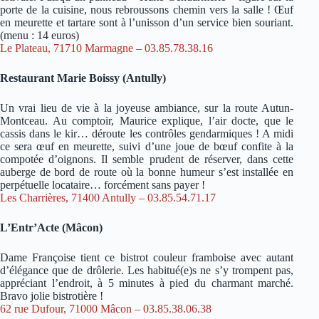
porte de la cuisine, nous rebroussons chemin vers la salle ! Œuf
en meurette et tartare sont à l’unisson d’un service bien souriant.
(menu : 14 euros)
Le Plateau, 71710 Marmagne – 03.85.78.38.16
Restaurant Marie Boissy (Antully)
Un vrai lieu de vie à la joyeuse ambiance, sur la route Autun-
Montceau. Au comptoir, Maurice explique, l’air docte, que le
cassis dans le kir… déroute les contrôles gendarmiques ! A midi
ce sera œuf en meurette, suivi d’une joue de bœuf confite à la
compotée d’oignons. Il semble prudent de réserver, dans cette
auberge de bord de route où la bonne humeur s’est installée en
perpétuelle locataire… forcément sans payer !
Les Charrières, 71400 Antully – 03.85.54.71.17
L’Entr’Acte (Mâcon)
Dame Françoise tient ce bistrot couleur framboise avec autant
d’élégance que de drôlerie. Les habitué(e)s ne s’y trompent pas,
appréciant l’endroit, à 5 minutes à pied du charmant marché.
Bravo jolie bistrotière !
62 rue Dufour, 71000 Mâcon – 03.85.38.06.38