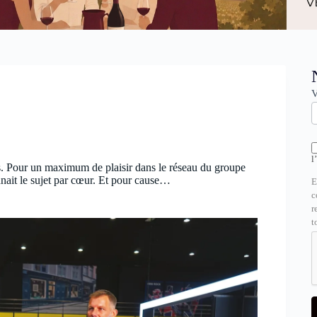
N
V
l
ns. Pour un maximum de plaisir dans le réseau du groupe
nait le sujet par cœur. Et pour cause…
E
c
r
t