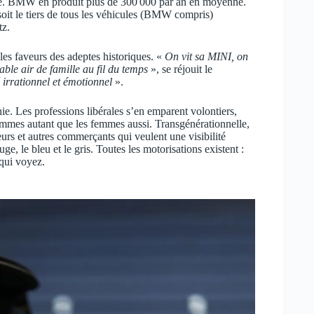
iture. BMW en produit plus de 300 000 par an en moyenne.
oit le tiers de tous les véhicules (BMW compris)
tz.
 les faveurs des adeptes historiques. «
On vit sa MINI, on
able air de famille au fil du temps
», se réjouit le
 irrationnel et émotionnel
».
ie. Les professions libérales s’en emparent volontiers,
ommes autant que les femmes aussi. Transgénérationnelle,
urs et autres commerçants qui veulent une visibilité
e, le bleu et le gris. Toutes les motorisations existent :
 qui voyez.