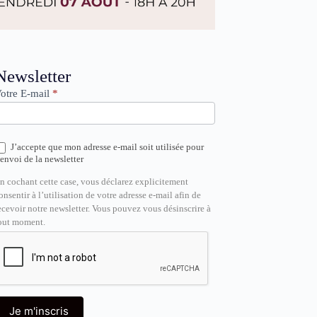
ewsletter
Newsletter
otre E-mail
*
J’accepte que mon adresse e-mail soit utilisée pour
’envoi de la newsletter
n cochant cette case, vous déclarez explicitement
onsentir à l’utilisation de votre adresse e-mail afin de
ecevoir notre newsletter. Vous pouvez vous désinscrire à
out moment.
Je m'inscris