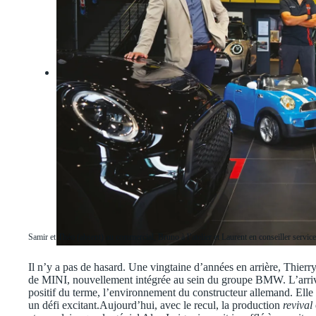
Samir et Théo (absent) au commercial, Bruno à l’atelier et Laurent en conseiller serv
Il n’y a pas de hasard. Une vingtaine d’années en arrière, Thierr
de MINI, nouvellement intégrée au sein du groupe BMW. L’arriv
positif du terme, l’environnement du constructeur allemand. Elle 
un défi excitant.Aujourd’hui, avec le recul, la production
revival