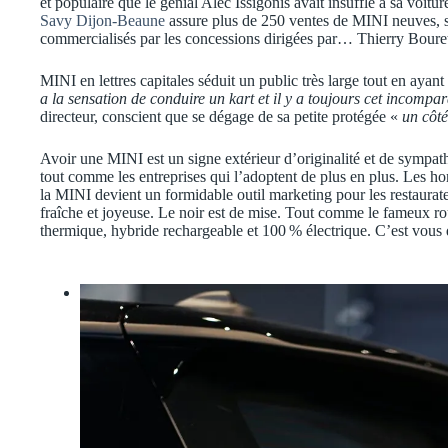
et populaire que le génial Alec Issigonis avait insufflé à sa vo
Savy Dijon-Beaune
assure plus de 250 ventes de MINI neuves, s
commercialisés par les concessions dirigées par… Thierry Boure
MINI en lettres capitales séduit un public très large tout en ayant
a la sensation de conduire un kart et il y a toujours cet incompar
directeur, conscient que se dégage de sa petite protégée «
un côté
Avoir une MINI est un signe extérieur d’originalité et de sympath
tout comme les entreprises qui l’adoptent de plus en plus. Les h
la MINI devient un formidable outil marketing pour les restaurate
fraîche et joyeuse. Le noir est de mise. Tout comme le fameux roug
thermique, hybride rechargeable et 100 % électrique. C’est vous