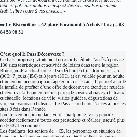
tout est fait maison dans le respect des saisons. Pas de menu
établi, libre cours à vos envies…
»
➡️ Le Bistronôme – 62 place Faramand à Arbois (Jura) – 03
84 53 08 51
C’est quoi le Pass Découverte ?
Ce Pass propose gratuitement ou à tarifs réduits l’accès à plus de
130 sites touristiques et activités de loisirs dans toute la région
Bourogne-Franche-Comté. Il se décline en trois formules 1 an
(80€), 7 jours (45€) et 3 jours (30€), et est valable pour un adulte
et un enfant accompagnant âgé entre 6 et 16 ans. Il permet à toute
la famille de profiter d’une offre de découverte étendue : musées
et centres d’art contemporain, parcs de loisirs, abbayes, châteaux
et citadelle, locations de vélo, visites guidées, dégustations de
vin, excursions en bateau… Le Pass 1 an donne l’accès à tous les
sites 3 fois dans l’année.
Une fois en poche ou dans votre smartphone, vous pourrez
accéder facilement à toutes ces prestations et réaliser jusqu’à plus
de 600€ d’économies.
Les étudiants, les seniors de + 65, les personnes en situation de
handicap, les demandeurs d’emploi et les familles à revenus