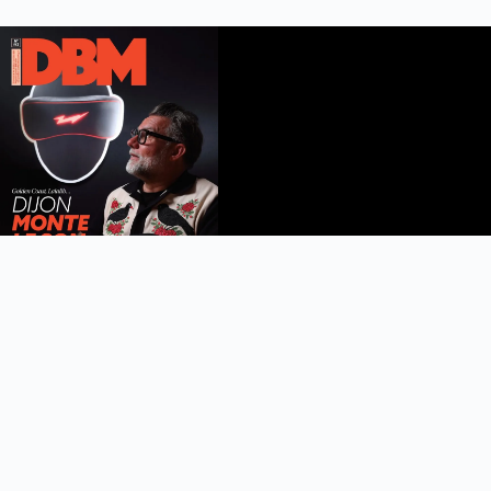
DBM n°112
été 2026
Feuilleter le magazine
Copyright © 2022 DijonBeaune.fr