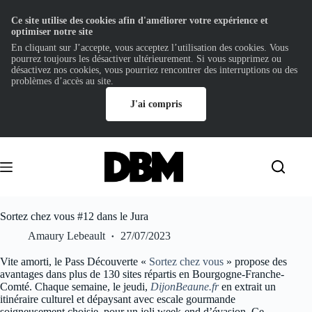
Ce site utilise des cookies afin d'améliorer votre expérience et
optimiser notre site
En cliquant sur J’accepte, vous acceptez l’utilisation des cookies. Vous
pourrez toujours les désactiver ultérieurement. Si vous supprimez ou
désactivez nos cookies, vous pourriez rencontrer des interruptions ou des
problèmes d’accès au site.
J'ai compris
Passer
au
contenu
Sortez chez vous #12 dans le Jura
Amaury Lebeault
27/07/2023
Vite amorti, le Pass Découverte «
Sortez chez vou
s
» propose des
avantages dans plus de 130 sites répartis en Bourgogne-Franche-
Comté. Chaque semaine, le jeudi,
DijonBeaune.fr
en extrait un
itinéraire culturel et dépaysant avec escale gourmande
soigneusement choisie, pour un joli week-end d’évasion. Ce