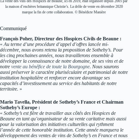
La vente des vins des Hospices de Beaune, ici en 2019, était organisée depuis 2005 par
la maison d’enchères britannique Christie’s. La drôle de vente en décembre 2020
marque la fin de cette collaboration. © Bénédicte Manière
Communiqué
François Poher, Directeur des Hospices Civils de Beaune :
«
Au terme d’une procédure d’appel d’offres lancée mi-
décembre, nous avons retenu la proposition de Sotheby’s. Pour
les cinq prochaines années, nous travaillerons ensemble à
développer la connaissance de notre domaine, de ses vins et de
notre
vente au bénéfice de toute la Bourgogne
. Nous saurons
aussi préserver le caractère pluriséculaire et patrimonial de notre
institution hospitalière et renforcer encore davantage ses
capacités d’investissement au service des habitants de notre
territoire.
»
Mario Tavella, Président de Sotheby’s France et Chairman
Sotheby’s Europe :
«
Sotheby’s est fière de travailler aux côtés des Hospices de
Beaune en tant qu’organisateur de sa vente caritative mais aussi
pour la valorisation des initiatives culturelles qui rythment
l’année de cette honorable institution. Cette année marquera le
développement des ventes de vins de Sotheby’s en France et nous