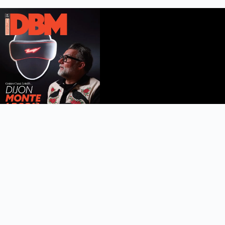
DBM n°112
été 2026
Feuilleter le magazine
Copyright © 2022 DijonBeaune.fr