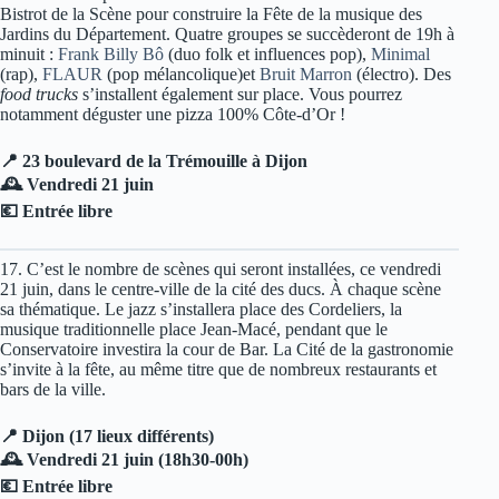
Bistrot de la Scène pour construire la Fête de la musique des
Jardins du Département. Quatre groupes se succèderont de 19h à
minuit :
Frank Billy Bô
(duo folk et influences pop),
Minimal
(rap),
FLAUR
(pop mélancolique)et
Bruit Marron
(électro). Des
food trucks
s’installent également sur place. Vous pourrez
notamment déguster une pizza 100% Côte-d’Or !
📍 23 boulevard de la Trémouille à Dijon
🕰️ Vendredi 21 juin
💶 Entrée libre
17. C’est le nombre de scènes qui seront installées, ce vendredi
21 juin, dans le centre-ville de la cité des ducs. À chaque scène
sa thématique. Le jazz s’installera place des Cordeliers, la
musique traditionnelle place Jean-Macé, pendant que le
Conservatoire investira la cour de Bar. La Cité de la gastronomie
s’invite à la fête, au même titre que de nombreux restaurants et
bars de la ville.
📍 Dijon (17 lieux différents)
🕰️ Vendredi 21 juin (18h30-00h)
💶 Entrée libre