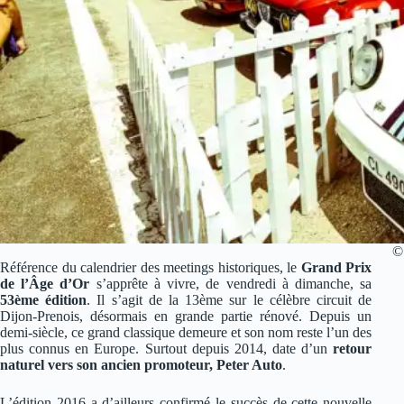
©
Référence du calendrier des meetings historiques, le
Grand Prix
de l’Âge d’Or
s’apprête à vivre, de vendredi à dimanche, sa
53ème édition
. Il s’agit de la 13ème sur le célèbre circuit de
Dijon-Prenois, désormais en grande partie rénové. Depuis un
demi-siècle, ce grand classique demeure et son nom reste l’un des
plus connus en Europe. Surtout depuis 2014, date d’un
retour
naturel vers son ancien promoteur, Peter Auto
.
L’édition 2016 a d’ailleurs confirmé le succès de cette nouvelle