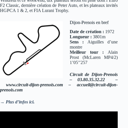
Vendredi et ce week-end, dix plateaux seront en piste dont l’Euro
F2 Classic, dernière création de Peter Auto, et les plateaux invités
HGPCA 1 & 2, et FIA Lurani Trophy.
Dijon-Prenois en bref
Date de création :
1972
Longueur :
3801m
Sens :
Aiguilles d’une
montre
Meilleur tour :
Alain
Prost (McLaren MP4/2)
1’05’’257
Circuit de Dijon-Prenois
– 03.80.35.32.22 –
www.circuit-dijon-prenois.com –
accueil@circuit-dijon-
prenois.com
→ Plus d’infos ici.