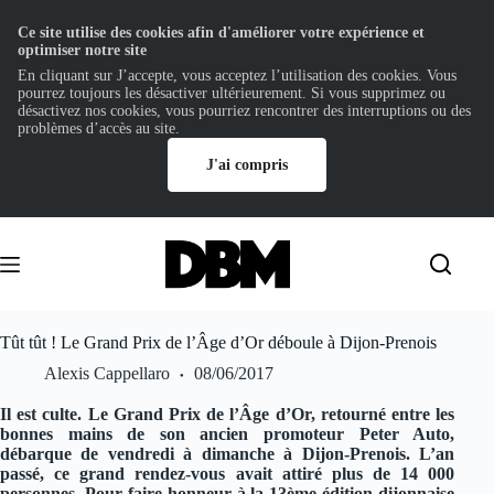
Ce site utilise des cookies afin d'améliorer votre expérience et
optimiser notre site
En cliquant sur J’accepte, vous acceptez l’utilisation des cookies. Vous
pourrez toujours les désactiver ultérieurement. Si vous supprimez ou
désactivez nos cookies, vous pourriez rencontrer des interruptions ou des
problèmes d’accès au site.
J'ai compris
Passer
au
contenu
Tût tût ! Le Grand Prix de l’Âge d’Or déboule à Dijon-Prenois
Alexis Cappellaro
08/06/2017
Il est culte. Le Grand Prix de l’Âge d’Or, retourné entre les
bonnes mains de son ancien promoteur Peter Auto,
débarque de vendredi à dimanche à Dijon-Prenois. L’an
passé, ce grand rendez-vous avait attiré plus de 14 000
personnes. Pour faire honneur à la 13ème édition dijonnaise