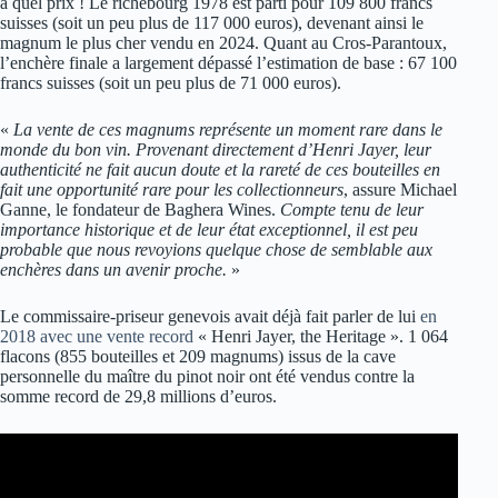
à quel prix ! Le richebourg 1978 est parti pour 109 800 francs
suisses (soit un peu plus de 117 000 euros), devenant ainsi le
magnum le plus cher vendu en 2024. Quant au Cros-Parantoux,
l’enchère finale a largement dépassé l’estimation de base : 67 100
francs suisses (soit un peu plus de 71 000 euros).
«
La vente de ces magnums représente un moment rare dans le
monde du bon vin. Provenant directement d’Henri Jayer, leur
authenticité ne fait aucun doute et la rareté de ces bouteilles en
fait une opportunité rare pour les collectionneurs
, assure Michael
Ganne, le fondateur de Baghera Wines.
Compte tenu de leur
importance historique et de leur état exceptionnel, il est peu
probable que nous revoyions quelque chose de semblable aux
enchères dans un avenir proche.
»
Le commissaire-priseur genevois avait déjà fait parler de lui
en
2018 avec une vente record
« Henri Jayer, the Heritage ». 1 064
flacons (855 bouteilles et 209 magnums) issus de la cave
personnelle du maître du pinot noir ont été vendus contre la
somme record de 29,8 millions d’euros.