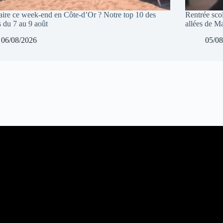
aire ce week-end en Côte-d’Or ? Notre top 10 des
Rentrée sco
s du 7 au 9 août
allées de 
06/08/2026
05/08