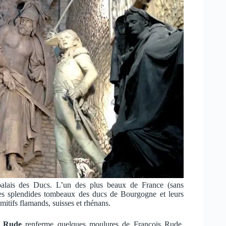
palais des Ducs. L’un des plus beaux de France (sans
 les splendides tombeaux des ducs de Bourgogne et leurs
mitifs flamands, suisses et rhénans.
e Rude
renferme quelques moulures de François Rude,