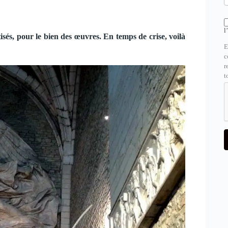
l
tisés, pour le bien des œuvres. En temps de crise, voilà
E
c
r
t