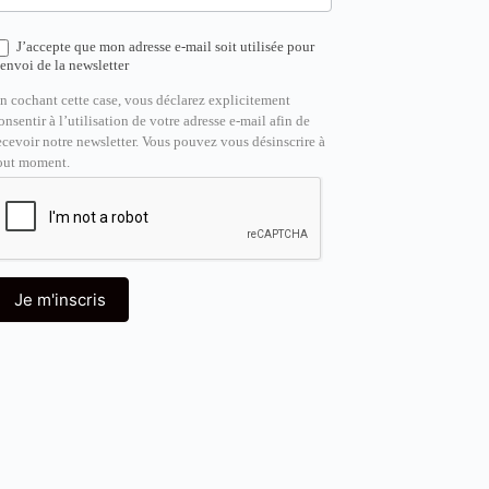
J’accepte que mon adresse e-mail soit utilisée pour
’envoi de la newsletter
n cochant cette case, vous déclarez explicitement
onsentir à l’utilisation de votre adresse e-mail afin de
ecevoir notre newsletter. Vous pouvez vous désinscrire à
out moment.
Je m'inscris