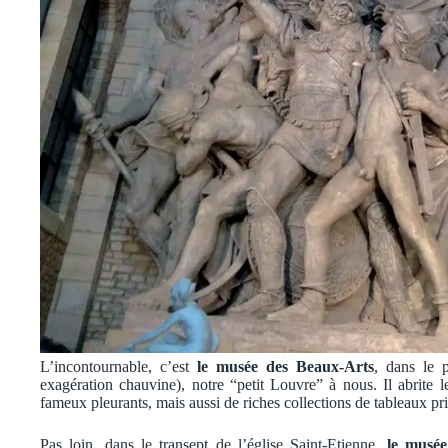
L’incontournable, c’est
le musée des Beaux-Arts
, dans le 
exagération chauvine), notre “petit Louvre” à nous. Il abrite
fameux pleurants, mais aussi de riches collections de tableaux pri
Pas loin, dans le transept de l’église Saint-Etienne,
le musé