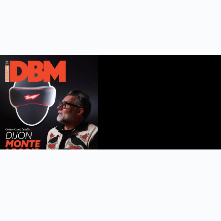
DBM n°112
été 2026
Feuilleter le magazine