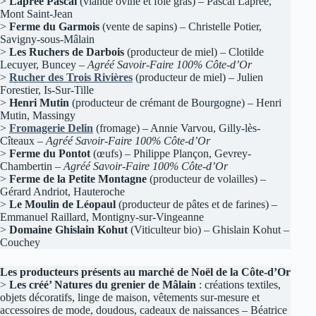
>
Laprée Pascal
(viande ovine et foie gras) – Pascal Laprée,
Mont Saint-Jean
>
Ferme du Garmois
(vente de sapins) – Christelle Potier,
Savigny-sous-Mâlain
>
Les Ruchers de Darbois
(producteur de miel) – Clotilde
Lecuyer, Buncey –
Agréé Savoir-Faire 100% Côte-d’Or
>
Rucher des Trois Rivières
(producteur de miel) – Julien
Forestier, Is-Sur-Tille
>
Henri Mutin
(producteur de crémant de Bourgogne) – Henri
Mutin, Massingy
>
Fromagerie Delin
(fromage) – Annie Varvou, Gilly-lès-
Cîteaux –
Agréé Savoir-Faire 100% Côte-d’Or
>
Ferme du Pontot
(œufs) – Philippe Plançon, Gevrey-
Chambertin –
Agréé Savoir-Faire 100% Côte-d’Or
>
Ferme de la Petite Montagne
(producteur de volailles) –
Gérard Andriot, Hauteroche
>
Le Moulin de Léopaul
(producteur de pâtes et de farines) –
Emmanuel Raillard, Montigny-sur-Vingeanne
>
Domaine Ghislain Kohut
(Viticulteur bio) – Ghislain Kohut –
Couchey
Les producteurs présents au marché de Noël de la Côte-d’Or
>
Les créé’ Natures du grenier de Mâlain
: créations textiles,
objets décoratifs, linge de maison, vêtements sur-mesure et
accessoires de mode, doudous, cadeaux de naissances – Béatrice