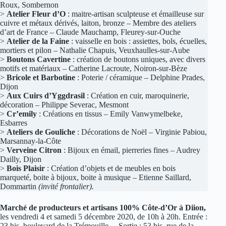
Roux, Sombernon
>
Atelier Fleur d’O
: maitre-artisan sculpteuse et émailleuse sur
cuivre et métaux dérivés, laiton, bronze – Membre des ateliers
d’art de France – Claude Mauchamp, Fleurey-sur-Ouche
>
Atelier de la Faine
: vaisselle en bois : assiettes, bols, écuelles,
mortiers et pilon – Nathalie Chapuis, Veuxhaulles-sur-Aube
>
Boutons Cavertine
: création de boutons uniques, avec divers
motifs et matériaux – Catherine Lacroute, Noiron-sur-Bèze
>
Bricole et Barbotine
: Poterie / céramique – Delphine Prades,
Dijon
>
Aux Cuirs d’Yggdrasil
: Création en cuir, maroquinerie,
décoration – Philippe Severac, Mesmont
>
Cr’emily
: Créations en tissus – Emily Vanwymelbeke,
Esbarres
>
Ateliers de Gouliche
: Décorations de Noël – Virginie Pabiou,
Marsannay-la-Côte
>
Verveine Citron
: Bijoux en émail, pierreries fines – Audrey
Dailly, Dijon
>
Bois Plaisir
: Création d’objets et de meubles en bois
marqueté, boite à bijoux, boite à musique – Etienne Saillard,
Dommartin
(invité frontalier).
Marché de producteurs et artisans 100% Côte-d’Or à Diion,
les vendredi 4 et samedi 5 décembre 2020, de 10h à 20h. Entrée :
23 bis, boulevard de la Trémouille – Sortie : 53 bis, rue de la