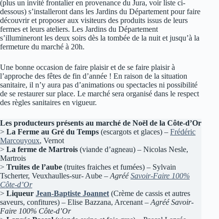
(plus un invité frontalier en provenance du Jura, voir liste ci-
dessous) s’installeront dans les Jardins du Département pour faire
découvrir et proposer aux visiteurs des produits issus de leurs
fermes et leurs ateliers. Les Jardins du Département
s’illumineront les deux soirs dès la tombée de la nuit et jusqu’à la
fermeture du marché à 20h.
Une bonne occasion de faire plaisir et de se faire plaisir à
l’approche des fêtes de fin d’année ! En raison de la situation
sanitaire, il n’y aura pas d’animations ou spectacles ni possibilité
de se restaurer sur place. Le marché sera organisé dans le respect
des règles sanitaires en vigueur.
Les producteurs présents au marché de Noël de la Côte-d’Or
>
La Ferme au Gré du Temps
(escargots et glaces) –
Frédéric
Marcouyoux
, Vernot
>
La ferme de Martrois
(viande d’agneau) – Nicolas Nesle,
Martrois
>
Truites de l’aube
(truites fraiches et fumées) – Sylvain
Tscherter, Veuxhaulles-sur- Aube –
Agréé
Savoir-Faire 100%
Côte-d’Or
>
Liqueur
Jean-Baptiste Joannet
(Crème de cassis et autres
saveurs, confitures) – Elise Bazzana, Arcenant –
Agréé Savoir-
Faire 100% Côte-d’Or