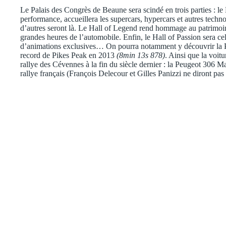
Le Palais des Congrès de Beaune sera scindé en trois parties : le 
performance, accueillera les supercars, hypercars et autres techn
d’autres seront là. Le Hall of Legend rend hommage au patrimoi
grandes heures de l’automobile. Enfin, le Hall of Passion sera cel
d’animations exclusives… On pourra notamment y découvrir la P
record de Pikes Peak en 2013
(8min 13s 878)
. Ainsi que la voitu
rallye des Cévennes à la fin du siècle dernier : la Peugeot 306 Ma
rallye français (François Delecour et Gilles Panizzi ne diront pas l