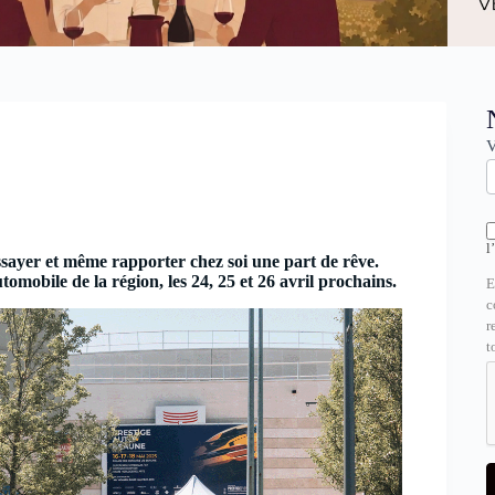
N
V
l
ssayer et même rapporter chez soi une part de rêve.
omobile de la région, les 24, 25 et 26 avril prochains.
E
c
r
t