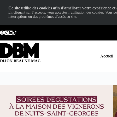
Ce site utilise des cookies afin d'améliorer votre expérience et 
En cliquant sur J’accepte, vous acceptez l’utilisation des cookies. Vous p
interruptions ou des problèmes d’accès au site.
Passer
au
contenu
Accueil
DIJON BEAUNE MAG