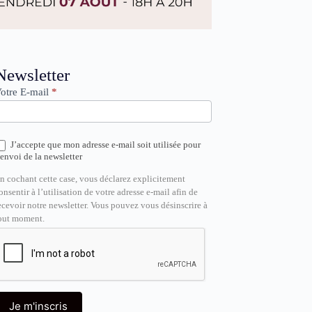
ewsletter
Newsletter
otre E-mail
*
J’accepte que mon adresse e-mail soit utilisée pour
’envoi de la newsletter
n cochant cette case, vous déclarez explicitement
onsentir à l’utilisation de votre adresse e-mail afin de
ecevoir notre newsletter. Vous pouvez vous désinscrire à
out moment.
Je m'inscris