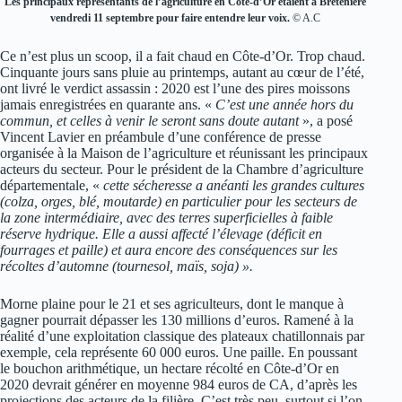
Les principaux représentants de l’agriculture en Côte-d’Or étaient à Bretenière
vendredi 11 septembre pour faire entendre leur voix.
© A.C
Ce n’est plus un scoop, il a fait chaud en Côte-d’Or. Trop chaud.
Cinquante jours sans pluie au printemps, autant au cœur de l’été,
ont livré le verdict assassin : 2020 est l’une des pires moissons
jamais enregistrées en quarante ans. «
C’est une année hors du
commun, et celles à venir le seront sans doute autant
», a posé
Vincent Lavier en préambule d’une conférence de presse
organisée à la Maison de l’agriculture et réunissant les principaux
acteurs du secteur. Pour le président de la Chambre d’agriculture
départementale, «
cette sécheresse a anéanti les grandes cultures
(colza, orges, blé, moutarde) en particulier pour les secteurs de
la zone intermédiaire, avec des terres superficielles à faible
réserve hydrique. Elle a aussi affecté l’élevage (déficit en
fourrages et paille) et aura encore des conséquences sur les
récoltes d’automne (tournesol, maïs, soja) ».
Morne plaine pour le 21 et ses agriculteurs, dont le manque à
gagner pourrait dépasser les 130 millions d’euros. Ramené à la
réalité d’une exploitation classique des plateaux chatillonnais par
exemple, cela représente 60 000 euros. Une paille. En poussant
le bouchon arithmétique, un hectare récolté en Côte-d’Or en
2020 devrait générer en moyenne 984 euros de CA, d’après les
projections des acteurs de la filière. C’est très peu, surtout si l’on