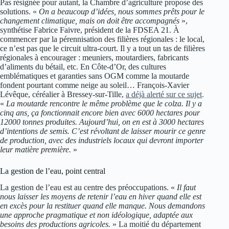
Pas résignée pour autant, la Chambre d’agriculture propose des
solutions. «
On a beaucoup d’idées, nous sommes prêts pour le
changement climatique, mais on doit être accompagnés
»,
synthétise Fabrice Faivre, président de la FDSEA 21. À
commencer par la pérennisation des filières régionales : le local,
ce n’est pas que le circuit ultra-court. Il y a tout un tas de filières
régionales à encourager : meuniers, moutardiers, fabricants
d’aliments du bétail, etc. En Côte-d’Or, des cultures
emblématiques et garanties sans OGM comme la moutarde
fondent pourtant comme neige au soleil… François-Xavier
Lévêque, céréalier à Bressey-sur-Tille,
a déjà alerté sur ce sujet
.
«
La moutarde rencontre le même problème que le colza. Il y a
cinq ans, ça fonctionnait encore bien avec 6000 hectares pour
12000 tonnes produites. Aujourd’hui, on en est à 3000 hectares
d’intentions de semis. C’est révoltant de laisser mourir ce genre
de production, avec des industriels locaux qui devront importer
leur matière première.
»
La gestion de l’eau, point central
La gestion de l’eau est au centre des préoccupations. «
Il faut
nous laisser les moyens de retenir l’eau en hiver quand elle est
en excès pour la restituer quand elle manque. Nous demandons
une approche pragmatique et non idéologique, adaptée aux
besoins des productions agricoles.
» La moitié du département