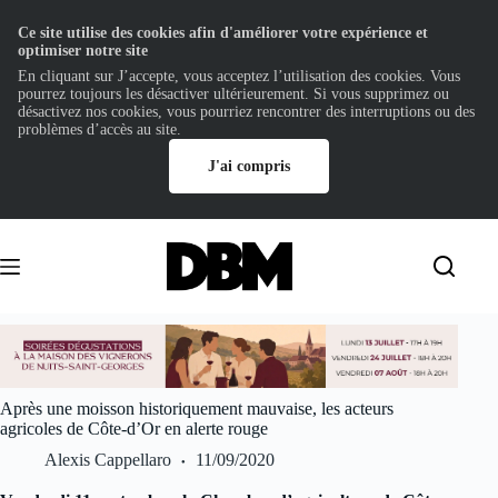
Ce site utilise des cookies afin d'améliorer votre expérience et
optimiser notre site
En cliquant sur J’accepte, vous acceptez l’utilisation des cookies. Vous
pourrez toujours les désactiver ultérieurement. Si vous supprimez ou
désactivez nos cookies, vous pourriez rencontrer des interruptions ou des
problèmes d’accès au site.
J'ai compris
Passer
au
contenu
Après une moisson historiquement mauvaise, les acteurs
agricoles de Côte-d’Or en alerte rouge
Alexis Cappellaro
11/09/2020