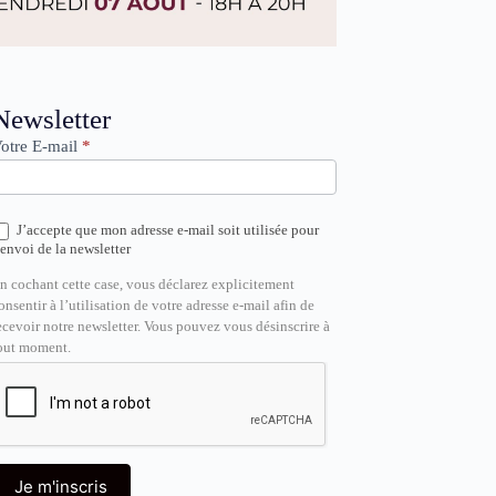
ewsletter
Newsletter
otre E-mail
*
J’accepte que mon adresse e-mail soit utilisée pour
’envoi de la newsletter
n cochant cette case, vous déclarez explicitement
onsentir à l’utilisation de votre adresse e-mail afin de
ecevoir notre newsletter. Vous pouvez vous désinscrire à
out moment.
Je m'inscris