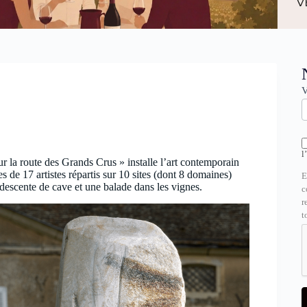
N
V
l
ur la route des Grands Crus » installe l’art contemporain
es de 17 artistes répartis sur 10 sites (dont 8 domaines)
E
 descente de cave et une balade dans les vignes.
c
r
t