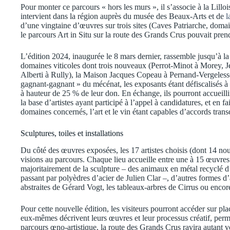
Pour monter ce parcours « hors les murs », il s’associe à la Lillo
intervient dans la région auprès du musée des Beaux-Arts et de
l
d’une vingtaine d’œuvres sur trois sites (Caves Patriarche, dom
le parcours Art in Situ sur la route des Grands Crus pouvait pren
L’édition 2024, inaugurée le 8 mars dernier, rassemble jusqu’à la f
domaines viticoles dont trois nouveaux (Perrot-Minot à Morey, 
Alberti à Rully), la Maison Jacques Copeau à Pernand-Vergeless
gagnant-gagnant » du mécénat, les exposants étant défiscalisés à 
à hauteur de 25 % de leur don. En échange, ils pourront accueillir
la base d’artistes ayant participé à l’appel à candidatures, et en fa
domaines concernés, l’art et le vin étant capables d’accords tran
Sculptures, toiles et installations
Du côté des œuvres exposées, les 17 artistes choisis (dont 14 nou
visions au parcours. Chaque lieu accueille entre une à 15 œuvres 
majoritairement de la sculpture – des animaux en métal recyclé 
passant par polyèdres d’acier de Julien Clar –, d’autres formes d’
abstraites de Gérard Vogt, les tableaux-arbres de Cirrus ou encore
Pour cette nouvelle édition, les visiteurs pourront accéder sur pla
eux-mêmes décrivent leurs œuvres et leur processus créatif, perm
parcours œno-artistique, la route des Grands Crus ravira autant v