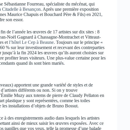
ise Sébastianne Fourreau, spécialiste du mécénat, qui
a Citadelle à Besançon
. Après une première exposition
aines Maurice Chapuis et Bouchard Père & Fils) en 2021,
dre son essor.
in de l’année les œuvres de 17 artistes sur dix sites : 8
Jean-Noël Gagnard à Chassagne-Montrachet et Vitteaut-
es et
l’hôtel Le Cep à Beaune
. Toujours sur le principe «
60 % sur leur investissement et recevant des contreparties
 jusqu’à la fin 2024 les œuvres qu’ils auront choisies sur
ire profiter leurs visiteurs. Une plus-value certaine pour les
scendants quand ils sont bien mariés.
veaux) apportent une grande variété de styles et de
d’artistes différents ou non. Si on y trouve
d’Émilie Muzy aux totems de pierre de Claudy Pellaton en
art plastique y sont représentées, comme les toiles
 les installations d’objets de Bruno Bossut.
ce à des enregistrements audio dans lesquels les artistes
ettant ainsi de mieux saisir les œuvres exposées. Avec ce
os papilles que vos yeux, telle la promesse d’une balade