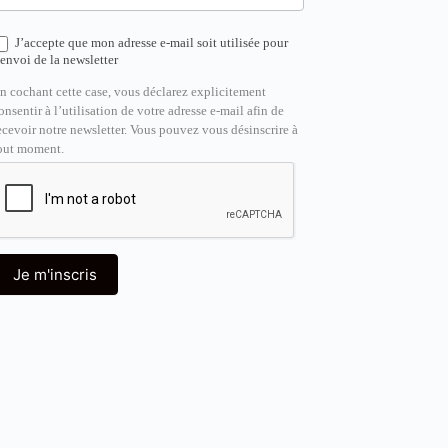
J’accepte que mon adresse e-mail soit utilisée pour
’envoi de la newsletter
n cochant cette case, vous déclarez explicitement
onsentir à l’utilisation de votre adresse e-mail afin de
ecevoir notre newsletter. Vous pouvez vous désinscrire à
out moment.
Je m'inscris