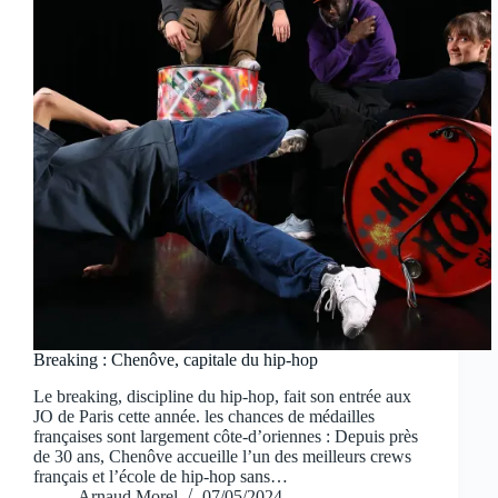
Breaking : Chenôve, capitale du hip-hop
Le breaking, discipline du hip-hop, fait son entrée aux
JO de Paris cette année. les chances de médailles
françaises sont largement côte-d’oriennes : Depuis près
de 30 ans, Chenôve accueille l’un des meilleurs crews
français et l’école de hip-hop sans…
Arnaud Morel
07/05/2024