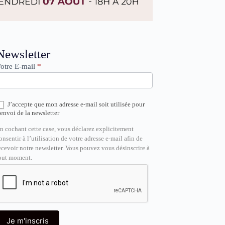
ewsletter
Newsletter
otre E-mail
*
J’accepte que mon adresse e-mail soit utilisée pour
’envoi de la newsletter
n cochant cette case, vous déclarez explicitement
onsentir à l’utilisation de votre adresse e-mail afin de
ecevoir notre newsletter. Vous pouvez vous désinscrire à
out moment.
Je m'inscris