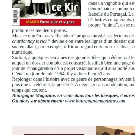
dans un vignoble qui est
dénominateur commun ent
Isabelle du Portugal. La 
d’illustres conquérants,
propre “quinta”, en se 
produire les meilleurs portos.
Mais ce numéro assez “baladeur” propose aussi à ses lecteurs de
chardonnay is rich”
devine-t-on entre les lignes d’un dossier qui n
sud en allant, par exemple, offrir un regard curieux sur Lithias, ce
numérique.
Surtout, à quelques semaines des grandes fêtes qui célébreront le
auquel un dossier complet est consacré, justifiait bien une page d
jour de l’inauguration d’un projet visionnaire qu’il aura porté au
C’était un jour de juin 1964, il y a donc bien 50 ans.
Replonger dans l’histoire avec ce genre de personnages revient à c
plus que la célébrité, la postérité. A déguster sans modération, mê
temps qui courent.
Bourgogne Magazine, en vente dans tous les kiosques, 6 euros
Ou alors sur abonnement:
www.bourgognemagazine.com