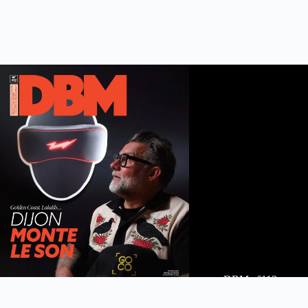
DBM n°112
été 2026
Feuilleter le maga