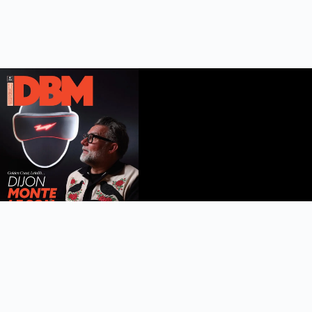
DBM n°112
été 2026
Feuilleter le magazine