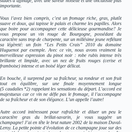
stades d’affinage, avec une saveur noisette et une onctuosité plus
importante.
Vous l’avez bien compris, c’est un fromage riche, gras, plutôt
suave et doux, qui tapisse le palais et charme les papilles. Alors
que boire pour accompagner cette délicieuse gourmandise? Je
vous propose un vin rouge de Bourgogne, possédant du
caractère sans trop de charpente, sur un millésime jeune reflétant
sa légèreté: un fixin “Les Petits Crais” 2010 du domaine
Huguenot par exemple. Avec ce vin, nous avons vraiment la
merveilleuse expression du pinot noir : robe rubis intense très
brillante et limpide, avec un nez de fruits rouges (cerise et
framboise) intense et un boisé léger délicat.
En bouche, il surprend par sa fraîcheur, sa rondeur et son fruit
tout en équilibre, sur une finale moyennement longue
(5 caudalies *2) rappelant les sensations du départ. L’accord est
majestueux car ce vin ne défie pas le fromage, il l’accompagne
de sa fraîcheur et de son élégance. L’un appelle l’autre!
Autre accord intéressant pour rafraîchir et diluer un peu le
caractère gras du brillat-savarin, je vous suggère un
champagne! J’ai en tête le brut nature 2002 de la maison Duval-
Leroy. La petite pointe d’évolution de ce champagne joue sur des