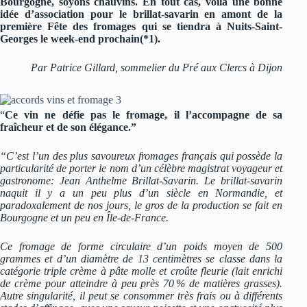
Bourgogne, soyons chauvins. En tout cas, voilà une bonne
idée d’association pour le brillat-savarin en amont de la
première Fête des fromages qui se tiendra à Nuits-Saint-
Georges le week-end prochain(*1).
Par Patrice Gillard, sommelier du Pré aux Clercs à Dijon
“
Ce vin
ne défie pas le fromage, il l’accompagne de sa
fraîcheur et de son élégance.”
“C’est l’un des plus savoureux fromages français qui possède la
particularité de porter le nom d’un célèbre magistrat voyageur et
gastronome: Jean Anthelme Brillat-Savarin. Le brillat-savarin
naquit il y a un peu plus d’un siècle en Normandie, et
paradoxalement de nos jours, le gros de la production se fait en
Bourgogne et un peu en Île-de-France.
Ce fromage de forme circulaire d’un poids moyen de 500
grammes et d’un diamètre de 13 centimètres se classe dans la
catégorie triple crème à pâte molle et croûte fleurie (lait enrichi
de crème pour atteindre à peu près 70 % de matières grasses).
Autre singularité, il peut se consommer très frais ou à différents