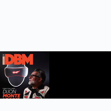
DBM n°112
été 2026