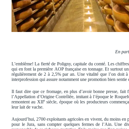
En part
L’emblème! La fierté de Poligny, capitale du comté. Les chiffre
qui en font la première
AOP française en tonnage. Et surtout un
régulièrement de 2 à 2,5% par an. Une vitalité que l’on doit à l’e
interprofession qui assure notamment une promotion bien sentie 
Il faut dire que ce fromage, en plus d’avoir bonne presse, fait fi
l’Appellation d’Origine Contrôlée, imitant à l’époque le Roquef
e
remontent au XII
siècle, époque où les producteurs commençai
leur lait de vache.
Aujourd’hui, 2700 exploitants agricoles en vivent, du moins en pa
pour le Jura, sans compter quelques fermes de l’Ain. Une dive