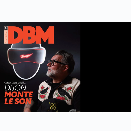
DBM n°112
été 2026
Feuilleter le maga