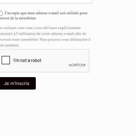
J’accepte que mon adresse e-mail soit utilisée pour
’envoi de la newsletter
n cochant cette case, vous déclarez explicitement
onsentir à l’utilisation de votre adresse e-mail afin de
ecevoir notre newsletter. Vous pouvez vous désinscrire à
out moment.
Je m'inscris