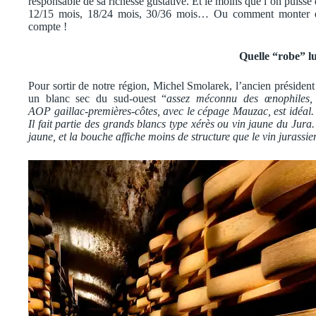
responsable de sa richesse gustative. Et le moins que l’on puisse d
12/15 mois, 18/24 mois, 30/36 mois… Ou comment monter d
compte !
Quelle “robe” lu
Pour sortir de notre région, Michel Smolarek, l’ancien présiden
un blanc sec du sud-ouest “
assez méconnu des œnophiles, 
AOP gaillac-premières-côtes, avec le cépage Mauzac, est idéal. 
Il fait partie des grands blancs type xérès ou vin jaune du Jura.
jaune, et la bouche affiche moins de structure que le vin jurassie