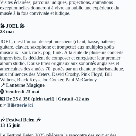
Visites éclairées, parcours ludiques, projections, animations
exceptionnelles donneront à vivre au public une expérience du
musée à la fois conviviale et ludique.
🎤 JOEL 🎤
23 mai
JOEL, c’est l’union de sept musiciens (chant, basse, batterie,
guitare, clavier, saxophone et trompette) aux multiples goûts
musicaux : soul, rock, pop, funk. À la suite de plusieurs concerts
improvisés, ils décident de composer et enregistrer leur premier
album studio. Douze titres originaux aux sonorités anglaises et
américaines des années 70, portés par un chanteur charismatique,
aux influences des Meters, David Crosby, Pink Floyd, Bill
Withers, Black Keys, Joe Cocker, Paul McCartney…
📍 Lanterne Magique
⌚ Vendredi 23 mai
💶 De 25 à 35€ (plein tarif) | Gratuit -12 ans
👉
Billetterie ici
🎶 Festival Belen 🎶
13-15 juin
Le Festival Belen 2025 célèbrera la rencontre des voix et des