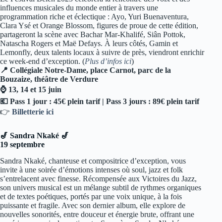
influences musicales du monde entier à travers une
programmation riche et éclectique : Ayo, Yuri Buenaventura,
Clara Ysé et Orange Blossom, figures de proue de cette édition,
partageront la scène avec Bachar Mar-Khalifé, Siân Pottok,
Natascha Rogers et Maë Defays. À leurs côtés, Gamin et
Lemonfly, deux talents locaux à suivre de près, viendront enrichir
ce week-end d’exception. (
Plus d’infos ici
)
📍 Collégiale Notre-Dame, place Carnot, parc de la
Bouzaize, théâtre de Verdure
⌚ 13, 14 et 15 juin
💶 Pass 1 jour : 45€ plein tarif | Pass 3 jours : 89€ plein tarif
👉
Billetterie ici
🎷 Sandra Nkaké 🎷
19 septembre
Sandra Nkaké, chanteuse et compositrice d’exception, vous
invite à une soirée d’émotions intenses où soul, jazz et folk
s’entrelacent avec finesse. Récompensée aux Victoires du Jazz,
son univers musical est un mélange subtil de rythmes organiques
et de textes poétiques, portés par une voix unique, à la fois
puissante et fragile. Avec son dernier album, elle explore de
nouvelles sonorités, entre douceur et énergie brute, offrant une