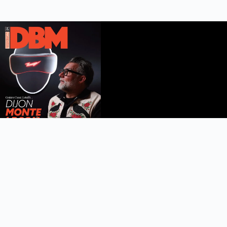
DBM n°112
été 2026
Feuilleter le magazine
Copyright © 2022 DijonBeaune.fr