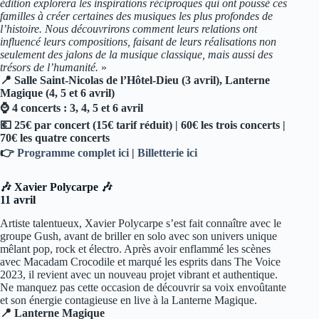
édition explorera les inspirations réciproques qui ont poussé ces
familles à créer certaines des musiques les plus profondes de
l’histoire. Nous découvrirons comment leurs relations ont
influencé leurs compositions, faisant de leurs réalisations non
seulement des jalons de la musique classique, mais aussi des
trésors de l’humanité.
»
📍 Salle Saint-Nicolas de l’Hôtel-Dieu (3 avril), Lanterne
Magique (4, 5 et 6 avril)
⌚ 4 concerts : 3, 4, 5 et 6 avril
💶 25€ par concert (15€ tarif réduit) | 60€ les trois concerts |
70€ les quatre concerts
👉
Programme complet ici
|
Billetterie ici
🎶 Xavier Polycarpe 🎶
11 avril
Artiste talentueux, Xavier Polycarpe s’est fait connaître avec le
groupe Gush, avant de briller en solo avec son univers unique
mêlant pop, rock et électro. Après avoir enflammé les scènes
avec Macadam Crocodile et marqué les esprits dans The Voice
2023, il revient avec un nouveau projet vibrant et authentique.
Ne manquez pas cette occasion de découvrir sa voix envoûtante
et son énergie contagieuse en live à la Lanterne Magique.
📍 Lanterne Magique