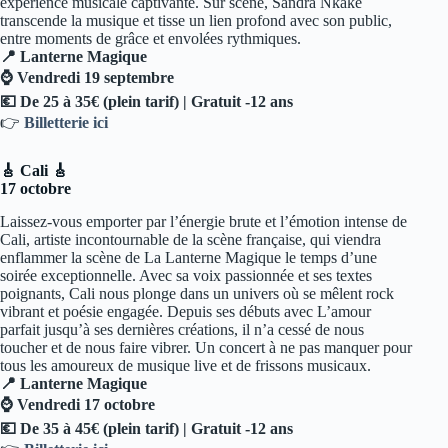
expérience musicale captivante. Sur scène, Sandra Nkaké
transcende la musique et tisse un lien profond avec son public,
entre moments de grâce et envolées rythmiques.
📍 Lanterne Magique
⌚ Vendredi 19 septembre
💶 De 25 à 35€ (plein tarif) | Gratuit -12 ans
👉
Billetterie ici
🎸 Cali 🎸
17 octobre
Laissez-vous emporter par l’énergie brute et l’émotion intense de
Cali, artiste incontournable de la scène française, qui viendra
enflammer la scène de La Lanterne Magique le temps d’une
soirée exceptionnelle. Avec sa voix passionnée et ses textes
poignants, Cali nous plonge dans un univers où se mêlent rock
vibrant et poésie engagée. Depuis ses débuts avec L’amour
parfait jusqu’à ses dernières créations, il n’a cessé de nous
toucher et de nous faire vibrer. Un concert à ne pas manquer pour
tous les amoureux de musique live et de frissons musicaux.
📍 Lanterne Magique
⌚ Vendredi 17 octobre
💶 De 35 à 45€ (plein tarif) | Gratuit -12 ans