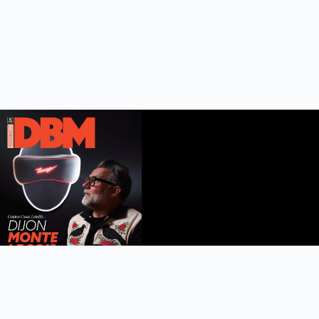
DBM n°112
été 2026
Feuilleter le magazine