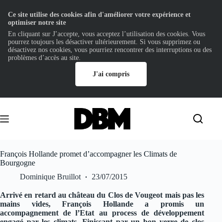
Ce site utilise des cookies afin d'améliorer votre expérience et
optimiser notre site
En cliquant sur J’accepte, vous acceptez l’utilisation des cookies. Vous
pourrez toujours les désactiver ultérieurement. Si vous supprimez ou
désactivez nos cookies, vous pourriez rencontrer des interruptions ou des
problèmes d’accès au site.
J'ai compris
Passer
au
contenu
François Hollande promet d’accompagner les Climats de
Bourgogne
Dominique Bruillot
23/07/2015
Arrivé en retard au château du Clos de Vougeot mais pas les
mains vides, François Hollande a promis un
accompagnement de l’Etat au process de développement
engagé par les climats. Finissant par un bon verre de clos