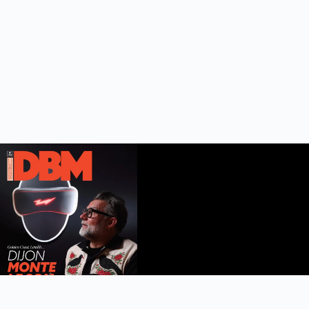
DBM n°112
été 2026