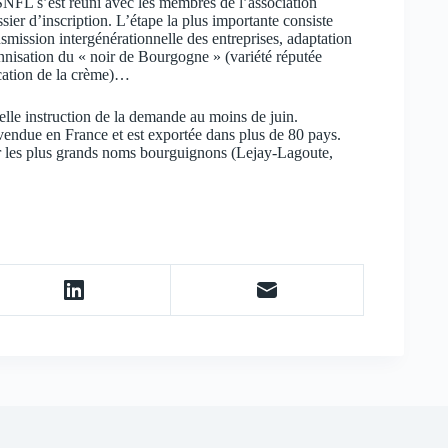
SNFL s’est réuni avec les membres de l’association
sier d’inscription. L’étape la plus importante consiste
ansmission intergénérationnelle des entreprises, adaptation
nisation du « noir de Bourgogne » (variété réputée
ication de la crème)…
ielle instruction de la demande au moins de juin.
 vendue en France et est exportée dans plus de 80 pays.
ar les plus grands noms bourguignons (Lejay-Lagoute,