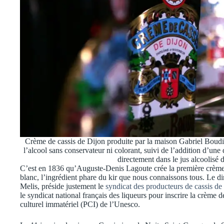
Crème de cassis de Dijon produite par la maison Gabriel Boudie
l’alcool sans conservateur ni colorant, suivi de l’addition d’une d
directement dans le jus alcoolisé 
C’est en 1836 qu’Auguste-Denis Lagoute crée la première crème d
blanc, l’ingrédient phare du kir que nous connaissons tous. Le di
Melis, préside justement le
syndicat des producteurs de cassis de
le syndicat national français des liqueurs pour inscrire la crème
culturel immatériel (PCI) de l’Unesco.