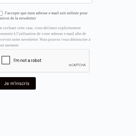
J’accepte que mon adresse e-mail soit utilisée pour
’envoi de la newsletter
n cochant cette case, vous déclarez explicitement
onsentir à l’utilisation de votre adresse e-mail afin de
ecevoir notre newsletter. Vous pouvez vous désinscrire à
out moment.
Je m'inscris