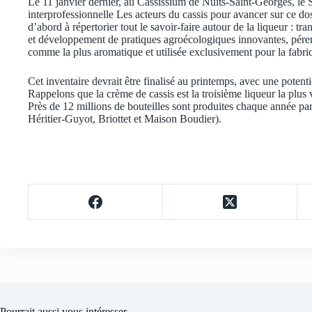
Le 11 janvier dernier, au Cassissium de Nuits-Saint-Georges, le 
interprofessionnelle Les acteurs du cassis pour avancer sur ce dos
d’abord à répertorier tout le savoir-faire autour de la liqueur : tr
et développement de pratiques agroécologiques innovantes, péren
comme la plus aromatique et utilisée exclusivement pour la fabr
Cet inventaire devrait être finalisé au printemps, avec une potent
Rappelons que la crème de cassis est la troisième liqueur la plus
Près de 12 millions de bouteilles sont produites chaque année p
Héritier-Guyot, Briottet et Maison Boudier).
Pourrait aussi vous intéresser…