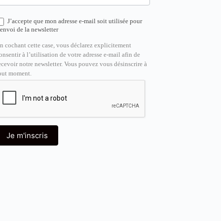
J’accepte que mon adresse e-mail soit utilisée pour
’envoi de la newsletter
n cochant cette case, vous déclarez explicitement
onsentir à l’utilisation de votre adresse e-mail afin de
ecevoir notre newsletter. Vous pouvez vous désinscrire à
out moment.
Je m'inscris