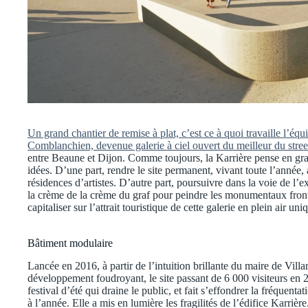
Un grand chantier de remise à plat, c’est ce à quoi travaille l’équ
Comblanchien, devenue galerie à ciel ouvert du meilleur du stree
entre Beaune et Dijon. Comme toujours, la Karrière pense en gra
idées. D’une part, rendre le site permanent, vivant toute l’année,
résidences d’artistes. D’autre part, poursuivre dans la voie de l’
la crème de la crème du graf pour peindre les monumentaux fronts 
capitaliser sur l’attrait touristique de cette galerie en plein air un
Bâtiment modulaire
Lancée en 2016, à partir de l’intuition brillante du maire de Villa
développement foudroyant, le site passant de 6 000 visiteurs en 2
festival d’été qui draine le public, et fait s’effondrer la fréque
à l’année. Elle a mis en lumière les fragilités de l’édifice Karrièr