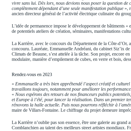
vivre sans lui. Dès lors, nous devions nous poser la question de 
complètement dépendant d’une seule manifestation publique
», r
ancien directeur général de l’activité électrique culinaire du grou
L’idée de permanence impose le développement de bâtiments « en du
de potentiels ateliers de création, séminaires, manifestations cul
La Karrière, avec le concours du Département de la Côte-d’Or, a 
concouru. Lauréate, Emmanuelle Andréani, du cabinet Siz’ix de 
Climats de Beaune, s’est attelée à la tâche. Son projet, encore en 
modulaire, manière d’empilement de cubes, en verre et bois, dess
Rendez-vous en 2023
«
Emmanuelle a très bien appréhendé l’aspect créatif et culturel 
travaillons toujours, notamment pour améliorer les performanc
«
Nous espérons des retours de nos financeurs publics potenti
et Europe à l’été, pour lancer la réalisation. Dans un premier t
rénovons la halle actuelle. Puis nous pourrons réfléchir à l’am
maire de Villars-Fontaine. Le chiffrage du projet demeure impréc
La Karrière n’oublie pas son essence, être une galerie au grand a
Comblanchien au talent des meilleurs street artistes mondiaux. Fre