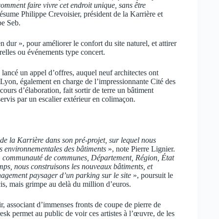
comment faire vivre cet endroit unique, sans être
ésume Philippe Crevoisier, président de la Karrière et
pe Seb.
r », pour améliorer le confort du site naturel, et attirer
turelles ou événements type concert.
lancé un appel d’offres, auquel neuf architectes ont
Lyon, également en charge de l’impressionnante Cité des
cours d’élaboration, fait sortir de terre un bâtiment
ervis par un escalier extérieur en colimaçon.
de la Karrière dans son pré-projet, sur lequel nous
es environnementales des bâtiments
», note Pierre Lignier.
els, communauté de communes, Département, Région, État
emps, nous construisons les nouveaux bâtiments, et
énagement paysager d’un parking sur le site
», poursuit le
is, mais grimpe au delà du million d’euros.
ir, associant d’immenses fronts de coupe de pierre de
sk permet au public de voir ces artistes à l’œuvre, de les