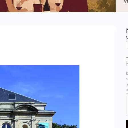
N
V
l
E
c
r
t