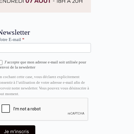
ewsletter
Newsletter
otre E-mail
*
J’accepte que mon adresse e-mail soit utilisée pour
’envoi de la newsletter
n cochant cette case, vous déclarez explicitement
onsentir à l’utilisation de votre adresse e-mail afin de
ecevoir notre newsletter. Vous pouvez vous désinscrire à
out moment.
Je m'inscris