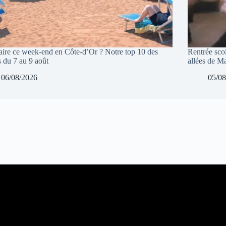
aire ce week-end en Côte-d’Or ? Notre top 10 des
Rentrée sco
s du 7 au 9 août
allées de 
06/08/2026
05/08