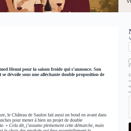
N
V
l
amed Henni pour la saison froide qui s’annonce. Son
t se dévoile sous une alléchante double proposition de
E
c
r
t
ture, le Château de Saulon fait aussi un bond en avant dans
ranches pour mener à bien un projet de double
ie. «
Cela dit, j’assume pleinement cette démarche, mais
 le choix des produits qui fera essentiellement la