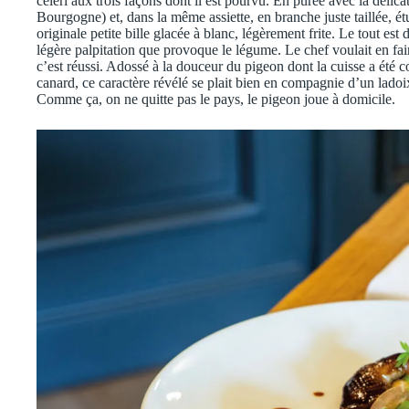
céleri aux trois façons dont il est pourvu. En purée avec la délica
Bourgogne) et, dans la même assiette, en branche juste taillée, é
originale petite bille glacée à blanc, légèrement frite. Le tout est
légère palpitation que provoque le légume. Le chef voulait en fa
c’est réussi. Adossé à la douceur du pigeon dont la cuisse a été c
canard, ce caractère révélé se plait bien en compagnie d’un lad
Comme ça, on ne quitte pas le pays, le pigeon joue à domicile.