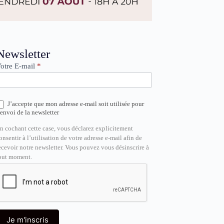
ewsletter
Newsletter
otre E-mail
*
J’accepte que mon adresse e-mail soit utilisée pour
’envoi de la newsletter
n cochant cette case, vous déclarez explicitement
onsentir à l’utilisation de votre adresse e-mail afin de
ecevoir notre newsletter. Vous pouvez vous désinscrire à
out moment.
Je m'inscris