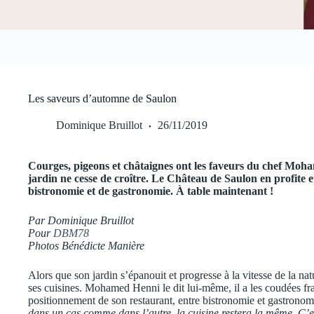
Les saveurs d’automne de Saulon
Dominique Bruillot
26/11/2019
Courges, pigeons et châtaignes ont les faveurs du chef Moh
jardin ne cesse de croître. Le Château de Saulon en profite e
bistronomie et de gastronomie. À table maintenant !
Par Dominique Bruillot
Pour
DBM78
Photos Bénédicte Manière
Alors que son jardin s’épanouit et progresse à la vitesse de la na
ses cuisines. Mohamed Henni le dit lui-même, il a les coudées f
positionnement de son restaurant, entre bistronomie et gastronom
dans un cas comme dans l’autre, la cuisine restera la même. C’est