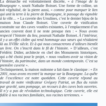
La démarche est volontairement discrète, «
à l’image de la
Bourgogne
», sourit Nathalie Boisset. Une forme de colline, un
toit végétalisé, de la pierre aussi, «
comme pour marquer le lien
qui unit la terre à la pierre de Bourgogne, le passage du vignoble
à la ville…
» La cuverie des Ursulines, c’est le dernier bijou de la
maison Jean Claude Boisset. Une cuverie de vinification
construite sur des caves voutées existantes, à l’emplacement d’un
ancien couvent dont il ne reste presque rien : «
Nous avons
respecté l’histoire du lieu,
poursuit Nathalie Boisset.
À l’intérieur,
il y a un effet cloître qui rend hommage aux sœurs qui résidaient
là au XVIIIe siècle. Et à qui nous consacrerons d’ailleurs bientôt
un livre. On s’inscrit dans le fil de l’histoire.
» D’ailleurs, c’est
Frédéric Didier, architecte en chef des Monuments historiques,
qui a été choisi pour le projet, «
nous voulions avoir sa vision de
l’histoire, du patrimoine, dans un monde contemporain. C’est sa
première cuverie
».
Techniquement, la maison nuitonne a fait dans le classique : «
En
2001, nous avons recentré la marque sur la Bourgogne. La quête
de l’excellence est notre quotidien. Cette cuverie répond au
travail de notre vinificateur Grégory Patriat, un flux du raisin
par gravité, sans pompage, un recours à des cuves bois ouvertes.
Il n’y a pas de révolution technologique. Cette cuverie, elle est
fidèle à nos racines familiales, nos racines terriennes.
»