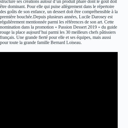
structure ses créations autour d’un produit phare dont le goût doit
être dominant. Pour elle qui puise allègrement dans le répertoire
des goûts de son enfance, un dessert doit être compréhensible à la
première bouchée.Depuis plusieurs années, Lucile Darosey est
régulièrement mentionnée parmi les références de son art. Cette
nomination dans la promotion « Passion Dessert 2019 » du guide
rouge la place aujourd’hui parmi les 30 meilleurs chefs pâtissiers
français. Une grande fierté pour elle et ses équipes, mais aussi
pour toute la grande famille Bernard Loiseau.