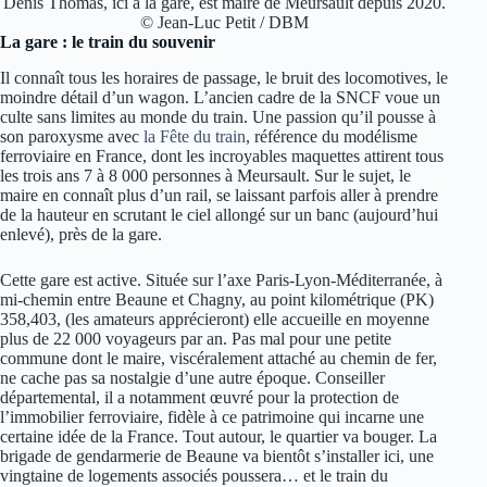
Denis Thomas, ici à la gare, est maire de Meursault depuis 2020.
© Jean-Luc Petit / DBM
La gare : le train du souvenir
Il connaît tous les horaires de passage, le bruit des locomotives, le
moindre détail d’un wagon. L’ancien cadre de la SNCF voue un
culte sans limites au monde du train. Une passion qu’il pousse à
son paroxysme avec
la Fête du train
, référence du modélisme
ferroviaire en France, dont les incroyables maquettes attirent tous
les trois ans 7 à 8 000 personnes à Meursault. Sur le sujet, le
maire en connaît plus d’un rail, se laissant parfois aller à prendre
de la hauteur en scrutant le ciel allongé sur un banc (aujourd’hui
enlevé), près de la gare.
Cette gare est active. Située sur l’axe Paris-Lyon-Méditerranée, à
mi-chemin entre Beaune et Chagny, au point kilométrique (PK)
358,403, (les amateurs apprécieront) elle accueille en moyenne
plus de 22 000 voyageurs par an. Pas mal pour une petite
commune dont le maire, viscéralement attaché au chemin de fer,
ne cache pas sa nostalgie d’une autre époque. Conseiller
départemental, il a notamment œuvré pour la protection de
l’immobilier ferroviaire, fidèle à ce patrimoine qui incarne une
certaine idée de la France. Tout autour, le quartier va bouger. La
brigade de gendarmerie de Beaune va bientôt s’installer ici, une
vingtaine de logements associés poussera… et le train du