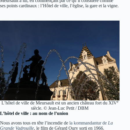
Meursault à lui, en commençant par ce qu’il considère comme
ses points cardinaux : l’Hôtel de ville, l’église, la gare et la vigne.
e
L’hôtel de ville de Meursault est un ancien château fort du XIV
siècle. © Jean-Luc Petit / DBM
L’hôtel de ville : au nom de l’union
Nous avons tous en tête l’incendie de
la kommandantur de
La
Grande Vadrouille
, le film de Gérard Oury sorti en 1966.