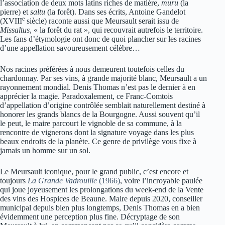
l’association de deux mots latins riches de matière,
muru
(la
pierre) et
saltu
(la forêt). Dans ses écrits, Antoine Gandelot
e
(XVIII
siècle) raconte aussi que Meursault serait issu de
Missaltus
, « la forêt du rat », qui recouvrait autrefois le territoire.
Les fans d’étymologie ont donc de quoi plancher sur les racines
d’une appellation savoureusement célèbre…
Nos racines préférées à nous demeurent toutefois celles du
chardonnay. Par ses vins, à grande majorité blanc, Meursault a un
rayonnement mondial. Denis Thomas n’est pas le dernier à en
apprécier la magie. Paradoxalement, ce Franc-Comtois
d’appellation d’origine contrôlée semblait naturellement destiné à
honorer les grands blancs de la Bourgogne. Aussi souvent qu’il
le peut, le maire parcourt le vignoble de sa commune, à la
rencontre de vignerons dont la signature voyage dans les plus
beaux endroits de la planète. Ce genre de privilège vous fixe à
jamais un homme sur un sol.
Le Meursault iconique, pour le grand public, c’est encore et
toujours
La Grande Vadrouille
(1966)
, voire l’incroyable paulée
qui joue joyeusement les prolongations du week-end de la Vente
des vins des Hospices de Beaune. Maire depuis 2020, conseiller
municipal depuis bien plus longtemps, Denis Thomas en a bien
évidemment une perception plus fine. Décryptage de son