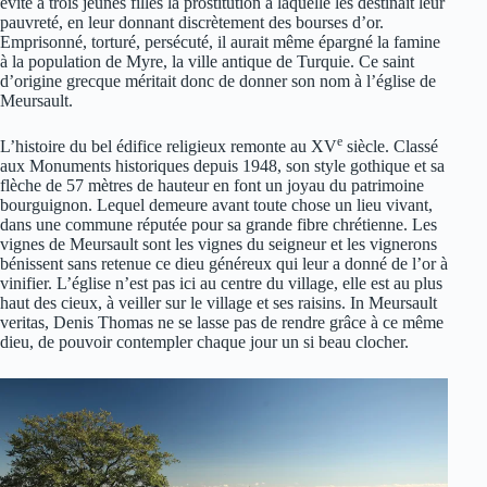
évité à trois jeunes filles la prostitution à laquelle les destinait leur
pauvreté, en leur donnant discrètement des bourses d’or.
Emprisonné, torturé, persécuté, il aurait même épargné la famine
à la population de Myre, la ville antique de Turquie. Ce saint
d’origine grecque méritait donc de donner son nom à l’église de
Meursault.
e
L’histoire du bel édifice religieux remonte au XV
siècle. Classé
aux Monuments historiques depuis 1948, son style gothique et sa
flèche de 57 mètres de hauteur en font un joyau du patrimoine
bourguignon. Lequel demeure avant toute chose un lieu vivant,
dans une commune réputée pour sa grande fibre chrétienne. Les
vignes de Meursault sont les vignes du seigneur et les vignerons
bénissent sans retenue ce dieu généreux qui leur a donné de l’or à
vinifier. L’église n’est pas ici au centre du village, elle est au plus
haut des cieux, à veiller sur le village et ses raisins. In Meursault
veritas, Denis Thomas ne se lasse pas de rendre grâce à ce même
dieu, de pouvoir contempler chaque jour un si beau clocher.