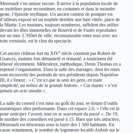
Meursault s’en amuse encore. Il arrive à la population locale de
se mobiliser pour reconstituer, en costumes et dans le moindre
geste, l’épisode mythique. Un ancien camion de pompier est
d’ailleurs exposé tel un trophée derrière une baie vitrée, place de
la Mairie. Les touristes, toujours nombreux, raffolent des selfies
devant les têtes immortelles de Bourvil et de Funès reproduites
sur un mur. L’Hôtel de ville, reconnaissable entre tous avec ses
toits vernissés, est le clou du spectacle.
e
Cet ancien château fort du XIV
siècle construit par Robert de
Grancey, maintes fois démantelé et remanié, a totalement été
rénové récemment. Méticuleux, méthodique, Denis Thomas en a
repensé l’organisation. Dans la salle des mariages, dont les murs
sont recouverts des portraits de nos présidents depuis Napoléon
III, il s’émeut : «
C’est ici que tu unis les gens, en toute
simplicité, au milieu de la grande histoire.
» Car marier «
n’est
jamais un acte anodin
».
La salle du conseil s’est mise au goût du jour, se dotant d’outils
numériques ultra performants. Dans cet espace 2.0, «
l’élu est là
pour anticiper l’avenir, tout en se souvenant du passé
». De 19,
le nombre des conseillers est passé à 15. Bien que très attractive,
Meursault est désormais sous la barre des 1 500 habitants. En
cause notamment, le nombre de logements locatifs Airbnb sur le