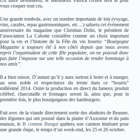
Un autre dessinateur, le talentueux Patrick Grillot sera là pour
vous croquer tout cru.
Une grande tombola, avec un nombre importants de lots (voyage,
vins, carafes, repas gastronomiques, etc…) saluera cet événement
anniversaire du magazine que Christian Delin, le président de
l’association La Cabotte considère comme un choix important
pour la vie et l’histoire de la Fête du vin bourru:
“Bourgogne
Magazine a toujours été à nos côtés depuis que nous avons
repris l’organisation de cette fête populaire, on ne pouvait donc
pas faire l’impasse sur une telle occasion de rendre hommage à
nos amis”.
Il a bien raison. D’autant qu’il y aura surtout à boire et à manger,
au sens noble et respectueux du terme dans ce “bourru”
millésimé 2014. Outre la production en direct du fameux produit
célébré, charcutaille et fromages seront là, ainsi que, pour la
première fois, le plus bourguignon des hamburgers.
Fait avec de la viande directement sortie des abattoirs de Beaune,
des légumes qui ont poussé dans la plaine d’Auxonne et du pain
maison, le
B comme Burgui
quittera son camion itinérant pour
une grande étape, le temps d’un week-end, les 25 et 26 octobre.