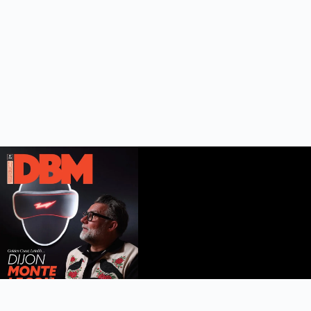
DBM n°112
été 2026