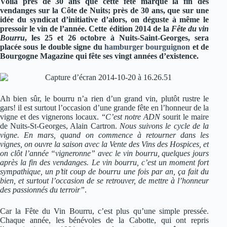
Voilà près de 30 ans que cette fête marque la fin des
vendanges sur la Côte de Nuits; près de 30 ans, que sur une
idée du syndicat d’initiative d’alors, on déguste à même le
pressoir le vin de l’année. Cette édition 2014 de la
Fête du vin
Bourru
, les 25 et 26 octobre à Nuits-Saint-Georges, sera
placée sous le double signe du
hamburger bourguignon
et de
Bourgogne Magazine qui fête ses vingt années d’existence.
Ah bien sûr, le bourru n’a rien d’un grand vin, plutôt rustre le
gars! il est surtout l’occasion d’une grande fête en l’honneur de la
vigne et des vignerons locaux. “
C’est notre ADN
sourit le maire
de Nuits-St-Georges, Alain Cartron.
Nous suivons le cycle de la
vigne. En mars, quand on commence à retourner dans les
vignes, on ouvre la saison avec la Vente des Vins des Hospices, et
on clôt l’année “vigneronne” avec le vin bourru, quelques jours
après la fin des vendanges. Le vin bourru, c’est un moment fort
sympathique, un p’tit coup de bourru une fois par an, ça fait du
bien, et surtout l’occasion de se retrouver, de mettre à l’honneur
des passionnés du terroir”
.
Car la Fête du Vin Bourru, c’est plus qu’une simple pressée.
Chaque année, les bénévoles de la Cabotte, qui ont repris