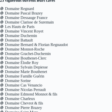
25 vignerons ouvrent leurs caves
🍇 Domaine Regnard
🍇 Domaine Pascal Brazey
🍇 Domaine Dessauge France
🍇 Domaine Clarisse de Suremain
🍇 Les Hauts de Paris
🍇 Domaine Vincent Royet
🍇 Domaine Duchemin
🍇 Domaine Battault
🍇 Domaine Bernard & Florian Regnaudot
🍇 Domaine Monnot-Roche
🍇 Domaine Grachet-Duchemin
🍇 Domaine Bouthenet-Clerc
🍇 Domaine Élodie Roy
🍇 Domaine Sylvain Depiesse
🍇 Domaine Marie Bouthenet
🍇 Domaine Famille Guérin
🍇 Domaine Sorine
🍇 Domaine Cas Venancio
🍇 Domaine Nicolas Perrault
🍇 Domaine Edmond Monnot & fils
🍇 Domaine Charleux
🍇 Domaine Chevrot & fils
🍇 Domaine Pierre Brazey