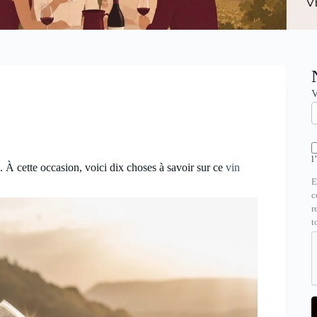
N
V
l
). À cette occasion, voici dix choses à savoir sur ce
vin
E
c
r
t