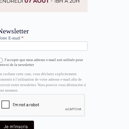
ewsletter
Newsletter
otre E-mail
*
J’accepte que mon adresse e-mail soit utilisée pour
’envoi de la newsletter
n cochant cette case, vous déclarez explicitement
onsentir à l’utilisation de votre adresse e-mail afin de
ecevoir notre newsletter. Vous pouvez vous désinscrire à
out moment.
Je m'inscris