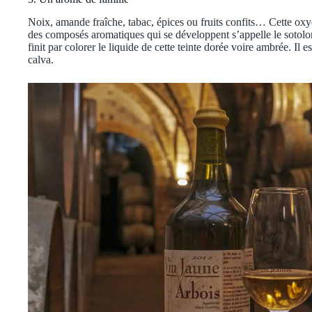
Noix, amande fraîche, tabac, épices ou fruits confits… Cette oxy
des composés aromatiques qui se développent s’appelle le sotolon.
finit par colorer le liquide de cette teinte dorée voire ambrée. 
calva.