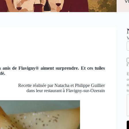
N
V
l
 anis de Flavigny® aiment surprendre. Et ces tuiles
fé.
E
c
r
Recette réalisée par Natacha et Philippe Guillier
dans leur restaurant à Flavigny-sur-Ozerain
t