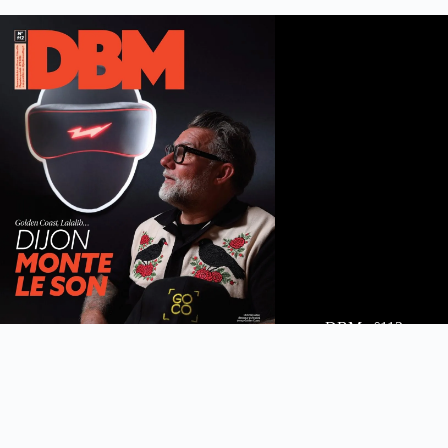
DBM n°112
été 2026
Feuilleter le maga