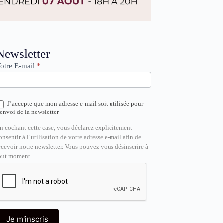
ewsletter
Newsletter
otre E-mail
*
J’accepte que mon adresse e-mail soit utilisée pour
’envoi de la newsletter
n cochant cette case, vous déclarez explicitement
onsentir à l’utilisation de votre adresse e-mail afin de
ecevoir notre newsletter. Vous pouvez vous désinscrire à
out moment.
Je m'inscris