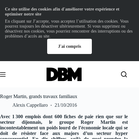
Ce site utilise des cookies afin d'améliorer votre expérience et
optimiser notre site
En cliquant sur J’accepte, vous acceptez l’utilisation des cookies. Vous
pourrez toujours les désactiver ultérieurement. Si vous supprimez ou
désactivez nos cookies, vous pourriez rencontrer des interruptions ou des
problèmes d’accès au site.
J'ai compris
Passer
au
contenu
Roger Martin, grands travaux familiaux
Alexis Cappellaro
21/10/2016
Avec 1 300 emplois dont 600 fiches de paie rien que sur le
secteur dijonnais, le groupe Roger Martin est
incontestablement un poids lourd de l’économie locale qui se
doit de résister face aux majors d’un secteur hyper
concurrentiel. En dix chiffres, voilà de quoi prendre la