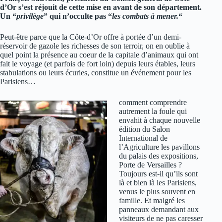
d’Or s’est réjouit de cette mise en avant de son département.
Un “
privilège
” qui n’occulte pas “
les combats à mener.
“
Peut-être parce que la Côte-d’Or offre à portée d’un demi-
réservoir de gazole les richesses de son terroir, on en oublie à
quel point la présence au coeur de la capitale d’animaux qui ont
fait le voyage (et parfois de fort loin) depuis leurs étables, leurs
stabulations ou leurs écuries, constitue un événement pour les
Parisiens…
comment comprendre
autrement la foule qui
envahit à chaque nouvelle
édition du Salon
International de
l’Agriculture les pavillons
du palais des expositions,
Porte de Versailles ?
Toujours est-il qu’ils sont
là et bien là les Parisiens,
venus le plus souvent en
famille. Et malgré les
panneaux demandant aux
visiteurs de ne pas caresser