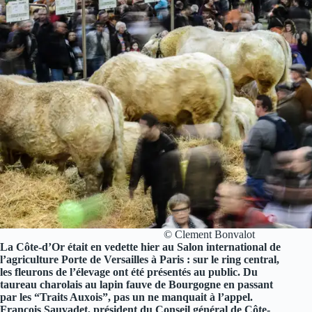
© Clement Bonvalot
La Côte-d’Or était en vedette hier au Salon international de
l’agriculture Porte de Versailles à Paris : sur le ring central,
les fleurons de l’élevage ont été présentés au public. Du
taureau charolais au lapin fauve de Bourgogne en passant
par les “Traits Auxois”, pas un ne manquait à l’appel.
François Sauvadet, président du Conseil général de Côte-