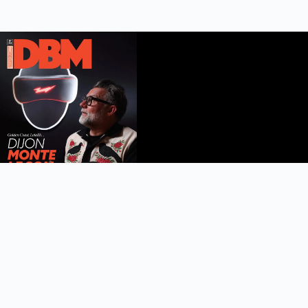
DBM n°112
été 2026
Feuilleter le magazine
Copyright © 2022 DijonBeaune.fr