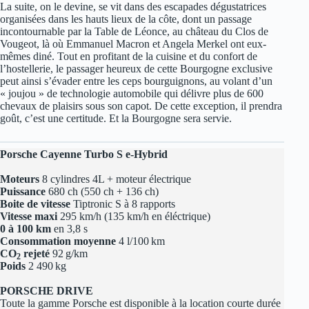
La suite, on le devine, se vit dans des escapades dégustatrices
organisées dans les hauts lieux de la côte, dont un passage
incontournable par la Table de Léonce, au château du Clos de
Vougeot, là où Emmanuel Macron et Angela Merkel ont eux-
mêmes diné. Tout en profitant de la cuisine et du confort de
l’hostellerie, le passager heureux de cette Bourgogne exclusive
peut ainsi s’évader entre les ceps bourguignons, au volant d’un
« joujou » de technologie automobile qui délivre plus de 600
chevaux de plaisirs sous son capot. De cette exception, il prendra
goût, c’est une certitude. Et la Bourgogne sera servie.
Porsche Cayenne Turbo S e-Hybrid
Moteurs
8 cylindres 4L + moteur électrique
Puissance
680 ch (550 ch + 136 ch)
Boite de vitesse
Tiptronic S à 8 rapports
Vitesse maxi
295 km/h (135 km/h en éléctrique)
0 à 100 km
en 3,8 s
Consommation moyenne
4 l/100 km
CO
rejeté
92 g/km
2
Poids
2 490 kg
PORSCHE DRIVE
Toute la gamme Porsche est disponible à la location courte durée