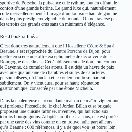
sportive de Porsche, la puissance et le rythme, tout en offrant le
confort d’une grande berline. Le grand luxe qui, naturellement,
colle merveilleusement à l’image d’un tourisme haut de gamme
dans le plus prestigieux vignoble du monde. On ne traverse pas
les terroirs des grands crus sans un minimum d’élégance.
Road book raffiné…
C’est donc très naturellement que
l’Hostellerie Cèdre & Spa à
Beaune
, s’est rapprochée du
Centre Porsche de Dijon
, pour
mettre en scène une offre exceptionnelle de découverte de la
Bourgogne des climats. Cet établissement a le don, tout comme
le Cayenne, de cumuler les atouts. Il est déjà un havre de paix,
avec une quarantaine de chambres et suites de caractères
personnalisées, où l’ancien et le contemporain se marient
subtilement. On y vient aussi pour sa haute réputation
gastronomique, consacrée par une étoile Michelin.
Dans la chaleureuse et accueillante maison de maître vigneronne
qui prolonge l’hostellerie, le chef Jordan Billan et sa brigade
proposent une cuisine raffinée, inventive, qui fait écho aux
terroirs bourguignons. Adaptée au fil des saisons, elle est portée
par une carte des vins comme on en trouve nulle part ailleurs
qu’à Beaune : 600 références, il y a de quoi voir (et boire) loin.