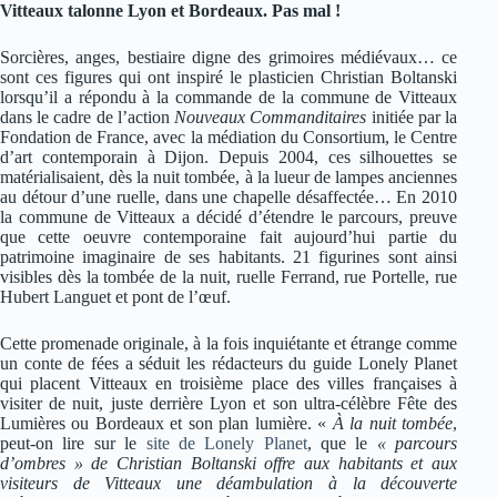
Vitteaux talonne Lyon et Bordeaux. Pas mal !
Sorcières, anges, bestiaire digne des grimoires médiévaux… ce
sont ces figures qui ont inspiré le plasticien Christian Boltanski
lorsqu’il a répondu à la commande de la commune de Vitteaux
dans le cadre de l’action
Nouveaux Commanditaires
initiée par la
Fondation de France, avec la médiation du Consortium, le Centre
d’art contemporain à Dijon. Depuis 2004, ces silhouettes se
matérialisaient, dès la nuit tombée, à la lueur de lampes anciennes
au détour d’une ruelle, dans une chapelle désaffectée… En 2010
la commune de Vitteaux a décidé d’étendre le parcours, preuve
que cette oeuvre contemporaine fait aujourd’hui partie du
patrimoine imaginaire de ses habitants. 21 figurines sont ainsi
visibles dès la tombée de la nuit, ruelle Ferrand, rue Portelle, rue
Hubert Languet et pont de l’œuf.
Cette promenade originale, à la fois inquiétante et étrange comme
un conte de fées a séduit les rédacteurs du guide Lonely Planet
qui placent Vitteaux en troisième place des villes françaises à
visiter de nuit, juste derrière Lyon et son ultra-célèbre Fête des
Lumières ou Bordeaux et son plan lumière. «
À la nuit tombée
,
peut-on lire sur le
site de Lonely Planet
, que le
« parcours
d’ombres » de Christian Boltanski offre aux habitants et aux
visiteurs de Vitteaux une déambulation à la découverte