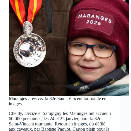
Maranges : revivez la 82e Saint-Vincent tournante en
images
Cheilly, Dezize et Sampigny-lès-Maranges ont accueilli
60 000 personnes, les 24 et 25 janvier, pour la 82e
Saint-Vincent tournante. Retour en images, du défilé
aux caveaux, par Baptiste Paquot. Carton plein pour la