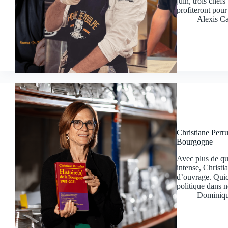
juin, trois chef
profiteront pou
Alexis Ca
Christiane Perru
Bourgogne
Avec plus de qu
intense, Christi
d’ouvrage. Quic
politique dans n
Dominiqu