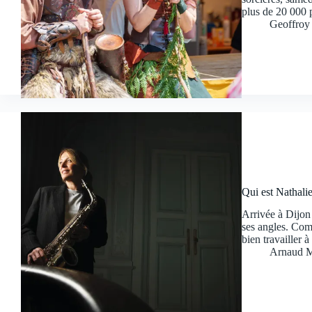
plus de 20 000
Geoffroy
Qui est Nathali
Arrivée à Dijon 
ses angles. Com
bien travailler
Arnaud M