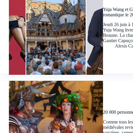
Yuja Wang et G
romantique le 2
Jeudi 26 juin à
Yuja Wang livre
Beaune. La chari
Gautier Capuço
Alexis Ca
20 000 personne
Comme tous les d
médiévales revi
sorcières, samed