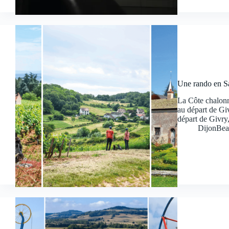
Une rando en Sa
La Côte chalonn
au départ de Giv
départ de Givry,
DijonBea