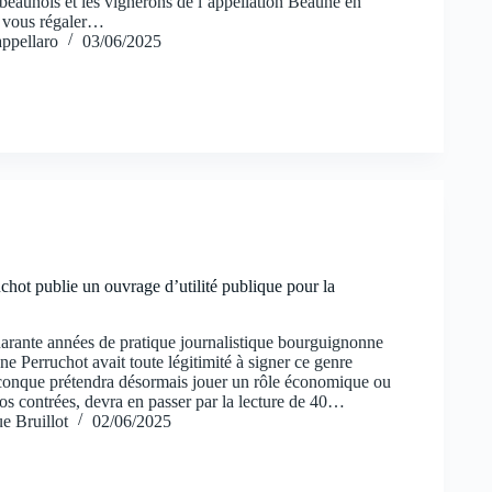
s beaunois et les vignerons de l’appellation Beaune en
r vous régaler…
ppellaro
03/06/2025
chot publie un ouvrage d’utilité publique pour la
arante années de pratique journalistique bourguignonne
ane Perruchot avait toute légitimité à signer ce genre
onque prétendra désormais jouer un rôle économique ou
os contrées, devra en passer par la lecture de 40…
e Bruillot
02/06/2025