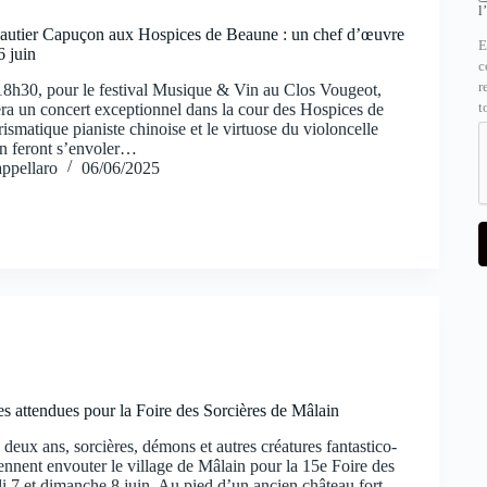
l
autier Capuçon aux Hospices de Beaune : un chef d’œuvre
E
6 juin
c
r
 18h30, pour le festival Musique & Vin au Clos Vougeot,
t
ra un concert exceptionnel dans la cour des Hospices de
smatique pianiste chinoise et le virtuose du violoncelle
n feront s’envoler…
ppellaro
06/06/2025
s attendues pour la Foire des Sorcières de Mâlain
eux ans, sorcières, démons et autres créatures fantastico-
ennent envouter le village de Mâlain pour la 15e Foire des
i 7 et dimanche 8 juin. Au pied d’un ancien château fort,