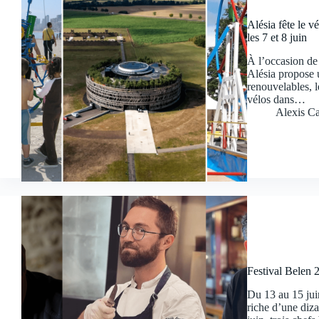
Alésia fête le v
les 7 et 8 juin
À l’occasion de 
Alésia propose u
renouvelables, l
vélos dans…
Alexis Ca
Festival Belen 
Du 13 au 15 jui
riche d’une diz