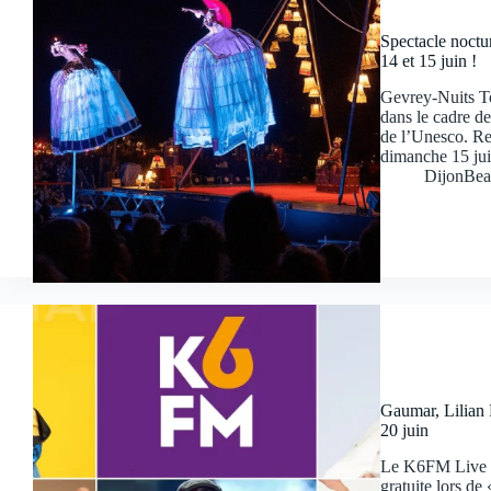
Spectacle noctu
14 et 15 juin !
Gevrey-Nuits Tou
dans le cadre de
de l’Unesco. Re
dimanche 15 j
DijonBea
Gaumar, Lilian 
20 juin
Le K6FM Live #1
gratuite lors d