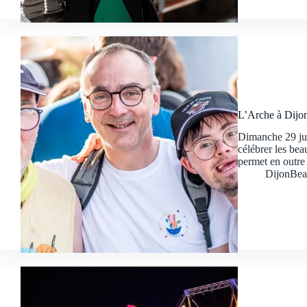
L’Arche à Dijon
Dimanche 29 jui
célébrer les bea
permet en outre
DijonBea