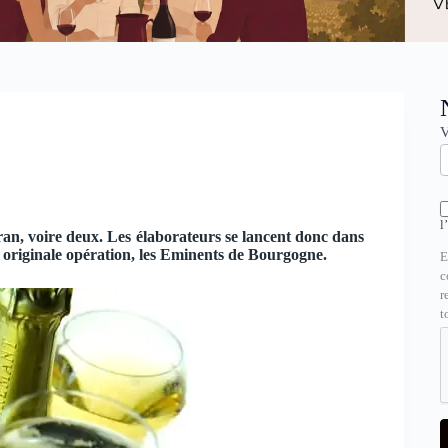
N
V
l
n, voire deux. Les élaborateurs se lancent donc dans
ne originale opération, les Eminents de Bourgogne.
E
c
r
t