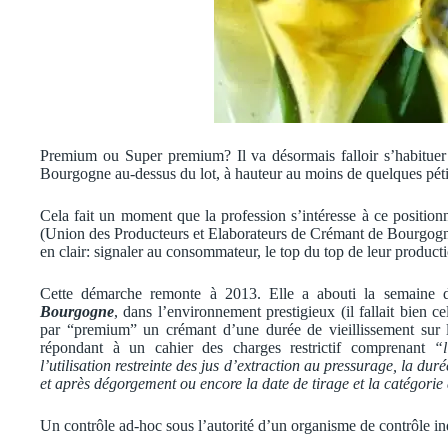
Premium ou Super premium? Il va désormais falloir s’habituer 
Bourgogne au-dessus du lot, à hauteur au moins de quelques pétillan
Cela fait un moment que la profession s’intéresse à ce positi
(Union des Producteurs et Elaborateurs de Crémant de Bourgogn
en clair: signaler au consommateur, le top du top de leur product
Cette démarche remonte à 2013. Elle a abouti la semaine d
Bourgogne
, dans l’environnement prestigieux (il fallait bien 
par “premium” un crémant d’une durée de vieillissement sur
répondant à un cahier des charges restrictif comprenant
“
l’utilisation restreinte des jus d’extraction au pressurage, la dur
et après dégorgement ou encore la date de tirage et la catégor
Un contrôle ad-hoc sous l’autorité d’un organisme de contrôle ind