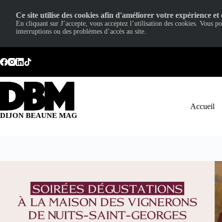
Ce site utilise des cookies afin d'améliorer votre expérience et 
En cliquant sur J’accepte, vous acceptez l’utilisation des cookies. Vous p
interruptions ou des problèmes d’accès au site.
Passer
au
contenu
Accueil
DIJON BEAUNE MAG