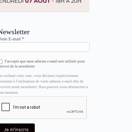
ewsletter
Newsletter
otre E-mail
*
J’accepte que mon adresse e-mail soit utilisée pour
’envoi de la newsletter
n cochant cette case, vous déclarez explicitement
onsentir à l’utilisation de votre adresse e-mail afin de
ecevoir notre newsletter. Vous pouvez vous désinscrire à
out moment.
Je m'inscris