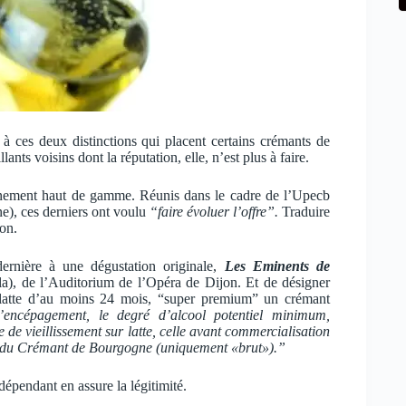
à ces deux distinctions qui placent certains crémants de
ts voisins dont la réputation, elle, n’est plus à faire.
onnement haut de gamme. Réunis dans le cadre de l’Upecb
e), ces derniers ont voulu
“faire évoluer l’offre”.
Traduire
ion.
ernière à une dégustation originale,
Les Eminents de
cela), de l’Auditorium de l’Opéra de Dijon. Et de désigner
 latte d’au moins 24 mois, “super premium” un crémant
l’encépagement, le degré d’alcool potentiel minimum,
ée de vieillissement sur latte, celle avant commercialisation
ie du Crémant de Bourgogne (uniquement «brut»).”
épendant en assure la légitimité.