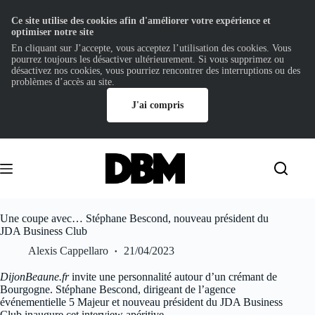
Ce site utilise des cookies afin d'améliorer votre expérience et
optimiser notre site
En cliquant sur J’accepte, vous acceptez l’utilisation des cookies. Vous
pourrez toujours les désactiver ultérieurement. Si vous supprimez ou
désactivez nos cookies, vous pourriez rencontrer des interruptions ou des
problèmes d’accès au site.
J'ai compris
Passer
au
contenu
Une coupe avec… Stéphane Bescond, nouveau président du
JDA Business Club
Alexis Cappellaro
21/04/2023
DijonBeaune.fr
invite une personnalité autour d’un crémant de
Bourgogne. Stéphane Bescond, dirigeant de l’agence
événementielle 5 Majeur et nouveau président du JDA Business
Club inaugure cet interview apéritive.